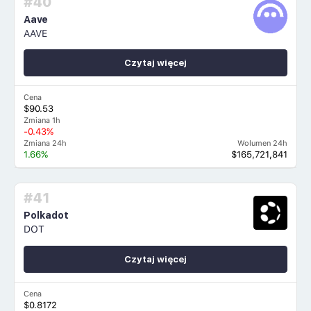
#40
Aave
AAVE
Czytaj więcej
Cena
$90.53
Zmiana 1h
-0.43%
Zmiana 24h
Wolumen 24h
1.66%
$165,721,841
#41
Polkadot
DOT
Czytaj więcej
Cena
$0.8172