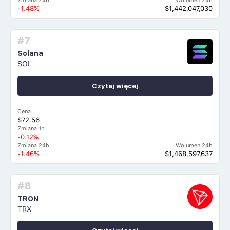
Zmiana 24h
Wolumen 24h
-1.48%
$1,442,047,030
#7
Solana
SOL
Czytaj więcej
Cena
$72.56
Zmiana 1h
-0.12%
Zmiana 24h
Wolumen 24h
-1.46%
$1,468,597,637
#8
TRON
TRX