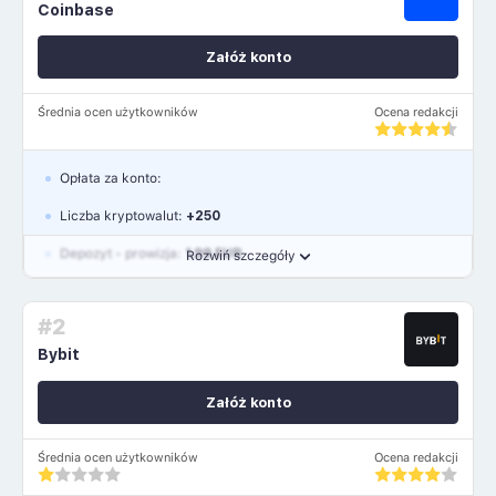
Coinbase
Załóż konto
Średnia ocen użytkowników
Ocena redakcji
Opłata za konto:
Liczba kryptowalut:
+250
Depozyt - prowizja:
1.99 EUR
Rozwiń szczegóły
Waluty:
USD, GBP, EUR
#2
Język polski: TAK
Bybit
Załóż konto
Średnia ocen użytkowników
Ocena redakcji