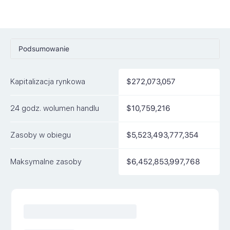
Podsumowanie
Ceny
Kapitalizacja rynkowa
$272,073,057
Rynki
24 godz. wolumen handlu
$10,759,216
Artykuły
FAQ
Zasoby w obiegu
$5,523,493,777,354
Podobne waluty
Maksymalne zasoby
$6,452,853,997,768