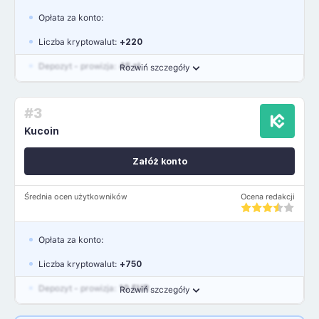
Opłata za konto:
Liczba kryptowalut:
+220
Depozyt - prowizja:
45 zł
Rozwiń szczegóły
Waluty:
PLN, USD, EUR, GBP
#3
Język polski: NIE
Kucoin
Załóż konto
Średnia ocen użytkowników
Ocena redakcji
Opłata za konto:
Liczba kryptowalut:
+750
Depozyt - prowizja:
10 EUR
Rozwiń szczegóły
Waluty:
EUR, GBP, USD