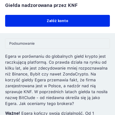
Giełda nadzorowana przez KNF
Załóż konto
Podsumowanie
Zalety i wady
Egera w porównaniu do globalnych giełd krypto jest
raczkującą platformą. Co prawda działa na rynku od
Dlaczego warto
kilku lat, ale jest zdecydowanie mniej rozpoznawalna
Historia
niż Binance, Bybit czy nawet ZondaCrypto. Na
korzyść giełdy Egera przemawia fakt, że firma
Opinie
zarejestrowana jest w Polsce, a nadzór nad nią
sprawuje KNF. W poprzednich latach giełda ta nosiła
Regulacje
nazwę BitClude - od niedawna określa się ją jako
Egera. Jak oceniamy tego brokera?
Narzędzia
Ważne!
Egera kończy swoją działalność. Od 1
Support