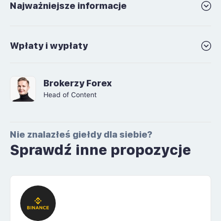
Najważniejsze informacje
Wpłaty i wypłaty
Brokerzy Forex
Head of Content
Nie znalazłeś giełdy dla siebie?
Sprawdź inne propozycje