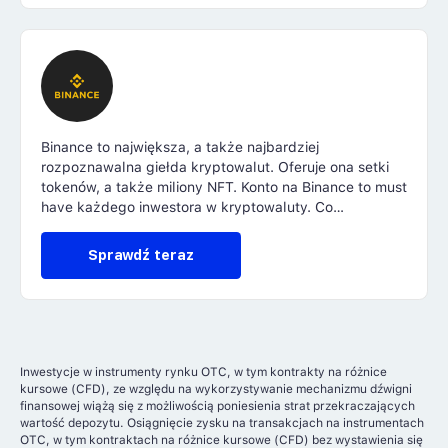
Binance to największa, a także najbardziej
rozpoznawalna giełda kryptowalut. Oferuje ona setki
tokenów, a także miliony NFT. Konto na Binance to must
have każdego inwestora w kryptowaluty. Co
pozytywne z polskiej perspektywy - giełda ta
udostępnia zakup krypto za PLN. W tym miejscu
Sprawdź teraz
dowiesz się wszystkiego o działaniu Binance.
Inwestycje w instrumenty rynku OTC, w tym kontrakty na różnice
kursowe (CFD), ze względu na wykorzystywanie mechanizmu dźwigni
finansowej wiążą się z możliwością poniesienia strat przekraczających
wartość depozytu. Osiągnięcie zysku na transakcjach na instrumentach
OTC, w tym kontraktach na różnice kursowe (CFD) bez wystawienia się