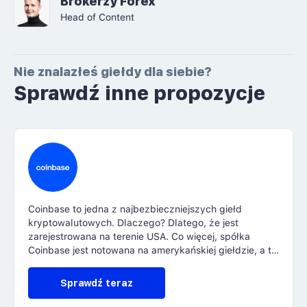
Brokerzy Forex
Head of Content
Nie znalazłeś giełdy dla siebie?
Sprawdź inne propozycje
Coinbase to jedna z najbezbieczniejszych giełd
kryptowalutowych. Dlaczego? Dlatego, że jest
zarejestrowana na terenie USA. Co więcej, spółka
Coinbase jest notowana na amerykańskiej giełdzie, a to
wymaga na firmie przejrzystość finansową. Jak na
świat kryptowalut, to najbardziej regulowana
Sprawdź teraz
platforma. Czy to jedyne atuty Coinbase? O tym
przekonasz się w naszej recenzji.