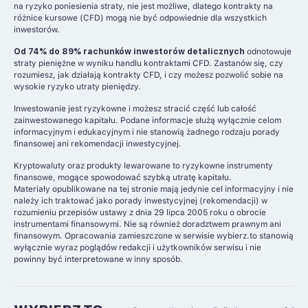
na ryzyko poniesienia straty, nie jest możliwe, dlatego kontrakty na
różnice kursowe (CFD) mogą nie być odpowiednie dla wszystkich
inwestorów.
Od 74% do 89% rachunków inwestorów detalicznych
odnotowuje
straty pieniężne w wyniku handlu kontraktami CFD. Zastanów się, czy
rozumiesz, jak działają kontrakty CFD, i czy możesz pozwolić sobie na
wysokie ryzyko utraty pieniędzy.
Inwestowanie jest ryzykowne i możesz stracić część lub całość
zainwestowanego kapitału. Podane informacje służą wyłącznie celom
informacyjnym i edukacyjnym i nie stanowią żadnego rodzaju porady
finansowej ani rekomendacji inwestycyjnej.
Kryptowaluty oraz produkty lewarowane to ryzykowne instrumenty
finansowe, mogące spowodować szybką utratę kapitału.
Materiały opublikowane na tej stronie mają jedynie cel informacyjny i nie
należy ich traktować jako porady inwestycyjnej (rekomendacji) w
rozumieniu przepisów ustawy z dnia 29 lipca 2005 roku o obrocie
instrumentami finansowymi. Nie są również doradztwem prawnym ani
finansowym. Opracowania zamieszczone w serwisie wybierz.to stanowią
wyłącznie wyraz poglądów redakcji i użytkowników serwisu i nie
powinny być interpretowane w inny sposób.