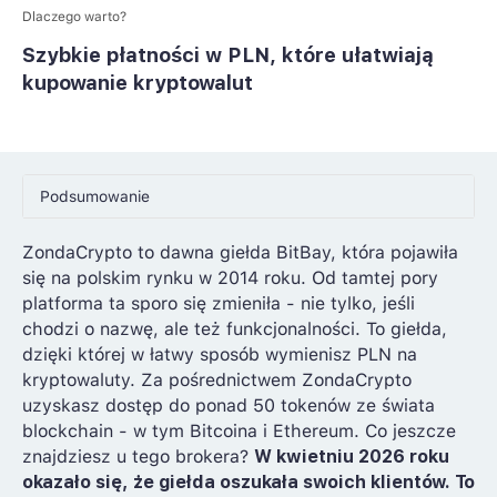
Dlaczego warto?
Szybkie płatności w PLN, które ułatwiają
kupowanie kryptowalut
Podsumowanie
Zalety i wady
ZondaCrypto to dawna giełda BitBay, która pojawiła
się na polskim rynku w 2014 roku. Od tamtej pory
Dlaczego warto
platforma ta sporo się zmieniła - nie tylko, jeśli
Historia
chodzi o nazwę, ale też funkcjonalności. To giełda,
dzięki której w łatwy sposób wymienisz PLN na
Opinie
kryptowaluty. Za pośrednictwem ZondaCrypto
uzyskasz dostęp do ponad 50 tokenów ze świata
Regulacje
blockchain - w tym Bitcoina i Ethereum. Co jeszcze
znajdziesz u tego brokera?
W kwietniu 2026 roku
Narzędzia
okazało się, że giełda oszukała swoich klientów. To