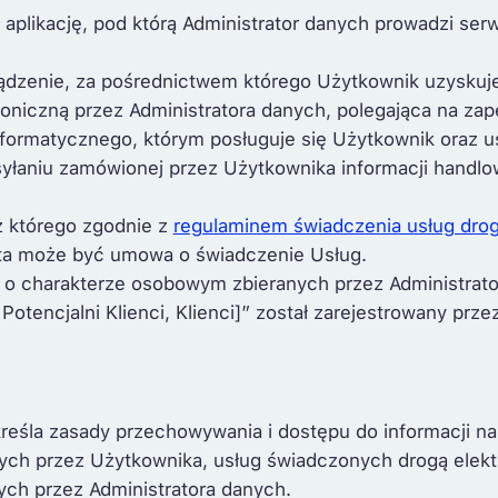
 aplikację, pod którą Administrator danych prowadzi ser
ządzenie, za pośrednictwem którego Użytkownik uzyskuj
roniczną przez Administratora danych, polegająca na za
formatycznego, którym posługuje się Użytkownik oraz u
syłaniu zamówionej przez Użytkownika informacji handlo
z którego zgodnie z
regulaminem świadczenia usług drog
rta może być umowa o świadczenie Usług.
 o charakterze osobowym zbieranych przez Administrat
Potencjalni Klienci, Klienci]” został zarejestrowany pr
określa zasady przechowywania i dostępu do informacji 
anych przez Użytkownika, usług świadczonych drogą elek
ch przez Administratora danych.