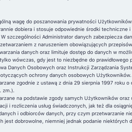
ególną wagę do poszanowania prywatności Użytkowników.
annie dobiera i stosuje odpowiednie środki techniczne i
. W szczególności Administrator danych zabezpiecza da
rzetwarzaniem z naruszeniem obowiązujących przepisów
arzania danych oraz limituje dostęp do danych w możliw
ylko wówczas, gdy jest to niezbędne do prawidłowego pr
twa Danych Osobowych oraz Instrukcji Zarządzania Sys
 dotyczących ochrony danych osobowych Użytkowników.
zane zgodnie z ustawą z dnia 29 sierpnia 1997 roku o 
. zm.).
arzane na podstawie zgody samych Użytkowników oraz
ji i rozliczenia usług świadczonych, jak też dla osiągn
 danych i odbiorców danych, przy czym przetwarzanie ni
h jest dobrowolne, niemniej jednak podanie niektórych 