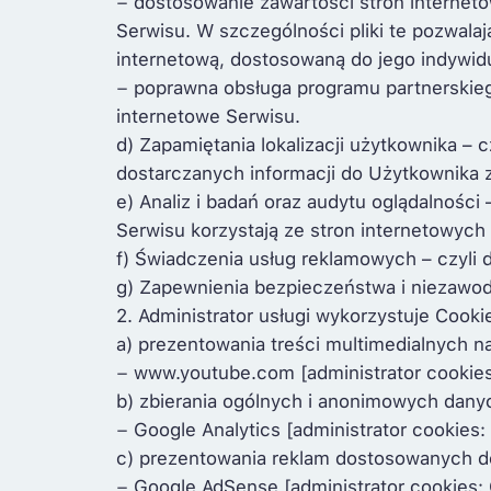
− dostosowanie zawartości stron interneto
Serwisu. W szczególności pliki te pozwal
internetową, dostosowaną do jego indywid
− poprawna obsługa programu partnerskieg
internetowe Serwisu.
d) Zapamiętania lokalizacji użytkownika – 
dostarczanych informacji do Użytkownika z
e) Analiz i badań oraz audytu oglądalnośc
Serwisu korzystają ze stron internetowych 
f) Świadczenia usług reklamowych – czyli
g) Zapewnienia bezpieczeństwa i niezawod
2. Administrator usługi wykorzystuje Cook
a) prezentowania treści multimedialnych n
− www.youtube.com [administrator cookies
b) zbierania ogólnych i anonimowych dany
− Google Analytics [administrator cookies:
c) prezentowania reklam dostosowanych do
− Google AdSense [administrator cookies: 