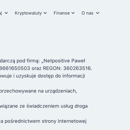
aj
Kryptowaluty
Finanse
O nas
darczą pod firmą: „Netpositive Paweł
NIP: 8661650503 oraz REGON: 360263516.
owuje i uzyskuje dostęp do informacji
i przechowywane na urządzeniach,
związane ze świadczeniem usług droga
za pośrednictwem strony internetowej