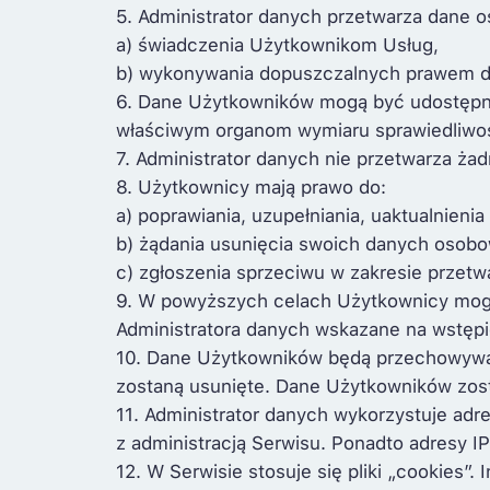
5. Administrator danych przetwarza dane
a) świadczenia Użytkownikom Usług,
b) wykonywania dopuszczalnych prawem dz
6. Dane Użytkowników mogą być udostępn
właściwym organom wymiaru sprawiedliwoś
7. Administrator danych nie przetwarza 
8. Użytkownicy mają prawo do:
a) poprawiania, uzupełniania, uaktualnien
b) żądania usunięcia swoich danych osob
c) zgłoszenia sprzeciwu w zakresie przet
9. W powyższych celach Użytkownicy mogą
Administratora danych wskazane na wstępi
10. Dane Użytkowników będą przechowywane 
zostaną usunięte. Dane Użytkowników zost
11. Administrator danych wykorzystuje adr
z administracją Serwisu. Ponadto adresy IP
12. W Serwisie stosuje się pliki „cookies”