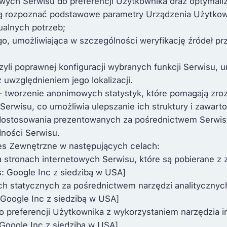
wych Serwisu do preferencji Użytkownika oraz optymaliza
ają rozpoznać podstawowe parametry Urządzenia Użytkown
ualnych potrzeb;
o, umożliwiająca w szczególności weryfikację źródeł p
czyli poprawnej konfiguracji wybranych funkcji Serwisu,
 uwzględnieniem jego lokalizacji.
i – tworzenie anonimowych statystyk, które pomagają zr
Serwisu, co umożliwia ulepszanie ich struktury i zawarto
 dostosowania prezentowanych za pośrednictwem Serwisu 
ności Serwisu.
ies Zewnętrzne w następujących celach:
a stronach internetowych Serwisu, które są pobierane z
: Google Inc z siedzibą w USA]
ch statycznych za pośrednictwem narzędzi analitycznyc
 Google Inc z siedzibą w USA]
 preferencji Użytkownika z wykorzystaniem narzędzia i
Google Inc z siedzibą w USA]