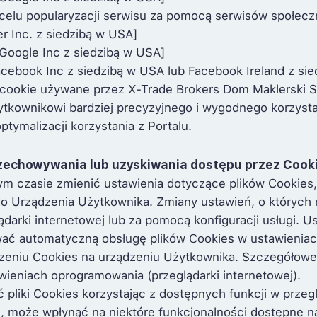
w celu popularyzacji serwisu za pomocą serwisów społec
er Inc. z siedzibą w USA]
 Google Inc z siedzibą w USA]
ebook Inc z siedzibą w USA lub Facebook Ireland z siedz
i cookie używane przez X-Trade Brokers Dom Maklerski S
kownikowi bardziej precyzyjnego i wygodnego korzystan
tymalizacji korzystania z Portalu.
rzechowywania lub uzyskiwania dostępu przez Cook
ym czasie zmienić ustawienia dotyczące plików Cookies,
s do Urządzenia Użytkownika. Zmiany ustawień, o który
arki internetowej lub za pomocą konfiguracji usługi. U
wać automatyczną obsługę plików Cookies w ustawieniach
eniu Cookies na urządzeniu Użytkownika. Szczegółowe 
wieniach oprogramowania (przeglądarki internetowej).
pliki Cookies korzystając z dostępnych funkcji w przegl
, może wpłynąć na niektóre funkcjonalności dostępne na