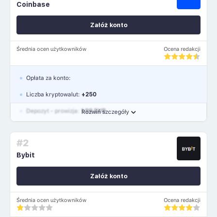
Coinbase
Załóż konto
Średnia ocen użytkowników
Ocena redakcji
Opłata za konto:
Liczba kryptowalut:
+250
Depozyt - prowizja:
1.99 EUR
Rozwiń szczegóły
Waluty:
USD, GBP, EUR
#2
Język polski: TAK
Bybit
Załóż konto
Średnia ocen użytkowników
Ocena redakcji