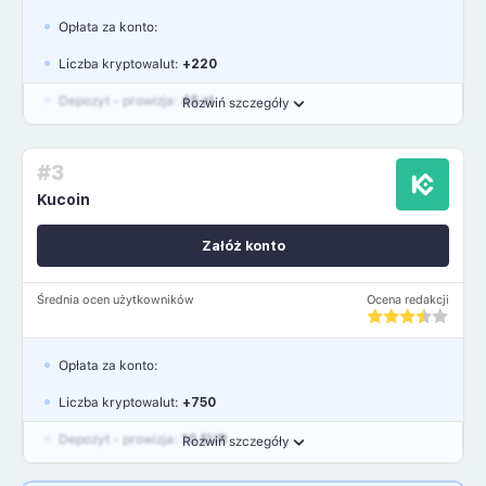
Opłata za konto:
Liczba kryptowalut:
+220
Depozyt - prowizja:
45 zł
Rozwiń szczegóły
Waluty:
PLN, USD, EUR, GBP
#3
Język polski: NIE
Kucoin
Załóż konto
Średnia ocen użytkowników
Ocena redakcji
Opłata za konto:
Liczba kryptowalut:
+750
Depozyt - prowizja:
10 EUR
Rozwiń szczegóły
Waluty:
EUR, GBP, USD