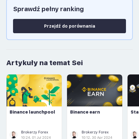
Sprawdź pełny ranking
Język polski: NIE
Przejdź do porównania
Artykuły na temat Sei
Binance launchpool
Binance earn
Sta
Brokerzy Forex
Brokerzy Forex
10:24, 01 Jul 2024
10:12, 30 Apr 2024