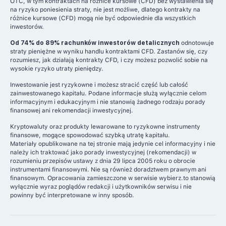
OTC, w tym kontraktach na różnice kursowe (CFD) bez wystawienia się
na ryzyko poniesienia straty, nie jest możliwe, dlatego kontrakty na
różnice kursowe (CFD) mogą nie być odpowiednie dla wszystkich
inwestorów.
Od 74% do 89% rachunków inwestorów detalicznych
odnotowuje
straty pieniężne w wyniku handlu kontraktami CFD. Zastanów się, czy
rozumiesz, jak działają kontrakty CFD, i czy możesz pozwolić sobie na
wysokie ryzyko utraty pieniędzy.
Inwestowanie jest ryzykowne i możesz stracić część lub całość
zainwestowanego kapitału. Podane informacje służą wyłącznie celom
informacyjnym i edukacyjnym i nie stanowią żadnego rodzaju porady
finansowej ani rekomendacji inwestycyjnej.
Kryptowaluty oraz produkty lewarowane to ryzykowne instrumenty
finansowe, mogące spowodować szybką utratę kapitału.
Materiały opublikowane na tej stronie mają jedynie cel informacyjny i nie
należy ich traktować jako porady inwestycyjnej (rekomendacji) w
rozumieniu przepisów ustawy z dnia 29 lipca 2005 roku o obrocie
instrumentami finansowymi. Nie są również doradztwem prawnym ani
finansowym. Opracowania zamieszczone w serwisie wybierz.to stanowią
wyłącznie wyraz poglądów redakcji i użytkowników serwisu i nie
powinny być interpretowane w inny sposób.