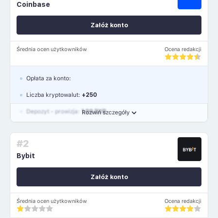
Coinbase
Załóż konto
Średnia ocen użytkowników
Ocena redakcji
Opłata za konto:
Liczba kryptowalut:
+250
Depozyt - prowizja:
1.99 EUR
Rozwiń szczegóły
Waluty:
USD, GBP, EUR
#2
Język polski: TAK
Bybit
Załóż konto
Średnia ocen użytkowników
Ocena redakcji