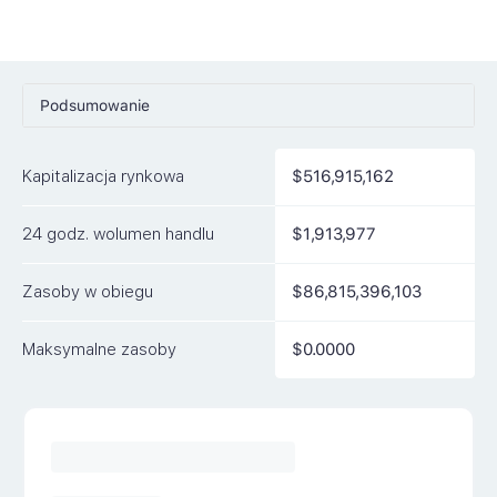
Podsumowanie
Ceny
Kapitalizacja rynkowa
$516,915,162
Rynki
24 godz. wolumen handlu
$1,913,977
Artykuły
FAQ
Zasoby w obiegu
$86,815,396,103
Podobne waluty
Maksymalne zasoby
$0.0000