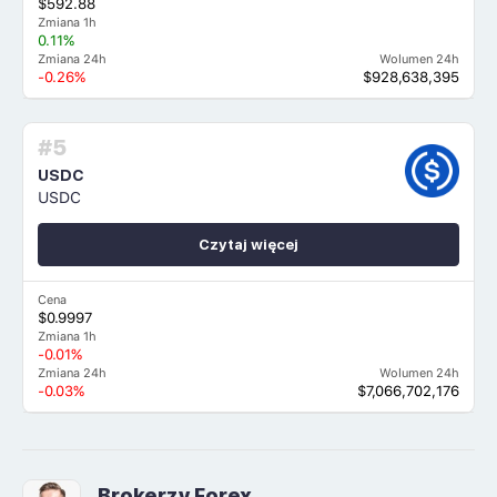
$592.88
Zmiana 1h
0.11%
Zmiana 24h
Wolumen 24h
-0.26%
$928,638,395
#5
USDC
USDC
Czytaj więcej
Cena
$0.9997
Zmiana 1h
-0.01%
Zmiana 24h
Wolumen 24h
-0.03%
$7,066,702,176
Brokerzy Forex