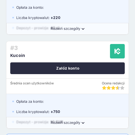
Opłata za konto:
Liczba kryptowalut:
+220
Depozyt - prowizja:
45 zł
Rozwiń szczegóły
Waluty:
PLN, USD, EUR, GBP
#3
Język polski: NIE
Kucoin
Załóż konto
Średnia ocen użytkowników
Ocena redakcji
Opłata za konto:
Liczba kryptowalut:
+750
Depozyt - prowizja:
10 EUR
Rozwiń szczegóły
Waluty:
EUR, GBP, USD