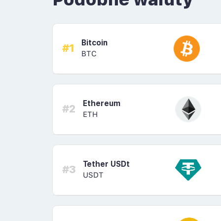
Bitcoin
#1
BTC
Ethereum
#2
ETH
Tether USDt
#3
USDT