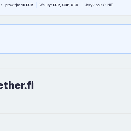
t - prowizja:
10 EUR
Waluty:
EUR, GBP, USD
Język polski: NIE
ther.fi