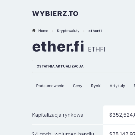
WYBIERZ.TO
Home
Kryptowaluty
ether.fi
ether.fi
ETHFI
OSTATNIA AKTUALIZACJA
Podsumowanie
Ceny
Rynki
Artykuły
Kapitalizacja rynkowa
$352,524
24 godz. wolumen handlu
$28,142,9