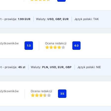
t - prowizja:
1.99 EUR
Waluty:
USD, GBP, EUR
Język polski: TAK
użytkowników
Ocena redakcji
1.0
4.0
t - prowizja:
45 zł
Waluty:
PLN, USD, EUR, GBP
Język polski: NIE
użytkowników
Ocena redakcji
3.5