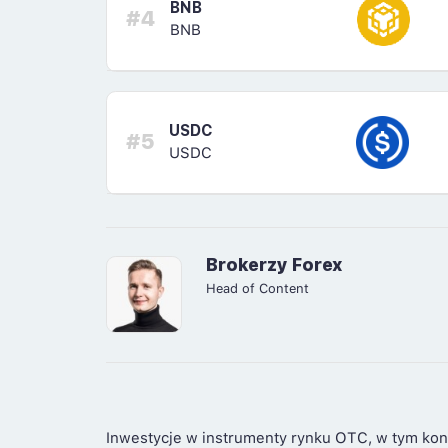
BNB
#4
BNB
USDC
#5
USDC
Brokerzy Forex
Head of Content
Inwestycje w instrumenty rynku OTC, w tym kon