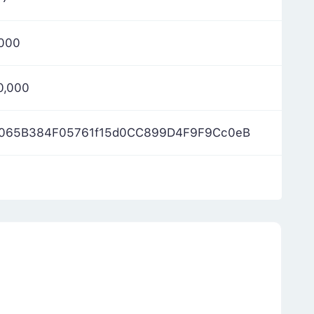
,000
0,000
065B384F05761f15d0CC899D4F9F9Cc0eB