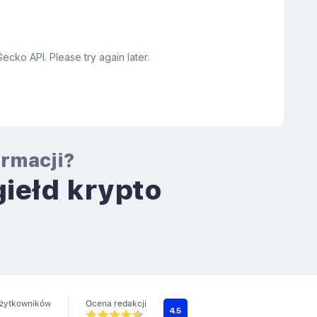
ormacji?
giełd krypto
a
użytkowników
Ocena redakcji
4.5