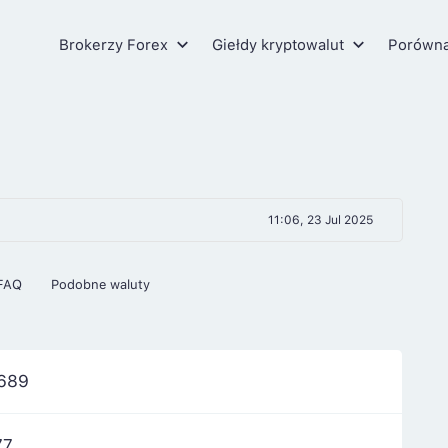
Brokerzy Forex
Giełdy kryptowalut
Porówn
11:06, 23 Jul 2025
FAQ
Podobne waluty
,689
77