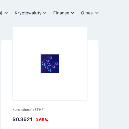
aj
Kryptowaluty
Finanse
O nas
Kurs ether.fi (ETHFI)
$0.3621
-0.65%