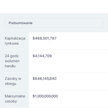
Podsumowanie
Ceny
Kapitalizacja
$468,501,787
Rynki
rynkowa
Artykuły
24 godz.
$4,144,709
FAQ
wolumen
handlu
Podobne waluty
Zasoby w
$646,145,840
obiegu
Maksymalne
$1,000,000,000
zasoby