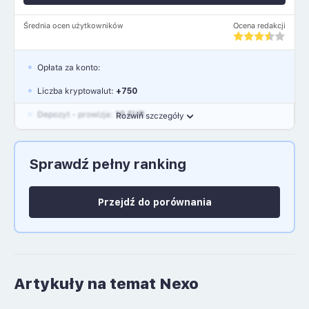
Średnia ocen użytkowników
Ocena redakcji
Opłata za konto:
Liczba kryptowalut:
+750
Depozyt - prowizja:
10 EUR
Rozwiń szczegóły
Waluty:
EUR, GBP, USD
Sprawdź pełny ranking
Język polski: NIE
Przejdź do porównania
Artykuły na temat Nexo