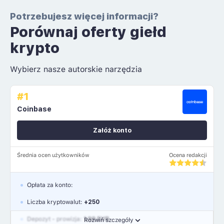
Potrzebujesz więcej informacji?
Porównaj oferty giełd
krypto
Wybierz nasze autorskie narzędzia
#1
Coinbase
Załóż konto
Średnia ocen użytkowników
Ocena redakcji
Opłata za konto:
Liczba kryptowalut:
+250
Depozyt - prowizja:
1.99 EUR
Rozwiń szczegóły