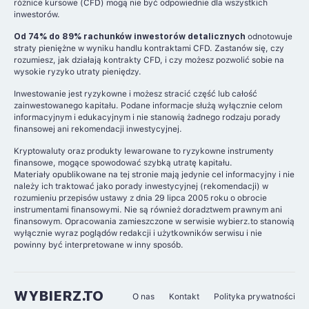
różnice kursowe (CFD) mogą nie być odpowiednie dla wszystkich
inwestorów.
Od 74% do 89% rachunków inwestorów detalicznych
odnotowuje
straty pieniężne w wyniku handlu kontraktami CFD. Zastanów się, czy
rozumiesz, jak działają kontrakty CFD, i czy możesz pozwolić sobie na
wysokie ryzyko utraty pieniędzy.
Inwestowanie jest ryzykowne i możesz stracić część lub całość
zainwestowanego kapitału. Podane informacje służą wyłącznie celom
informacyjnym i edukacyjnym i nie stanowią żadnego rodzaju porady
finansowej ani rekomendacji inwestycyjnej.
Kryptowaluty oraz produkty lewarowane to ryzykowne instrumenty
finansowe, mogące spowodować szybką utratę kapitału.
Materiały opublikowane na tej stronie mają jedynie cel informacyjny i nie
należy ich traktować jako porady inwestycyjnej (rekomendacji) w
rozumieniu przepisów ustawy z dnia 29 lipca 2005 roku o obrocie
instrumentami finansowymi. Nie są również doradztwem prawnym ani
finansowym. Opracowania zamieszczone w serwisie wybierz.to stanowią
wyłącznie wyraz poglądów redakcji i użytkowników serwisu i nie
powinny być interpretowane w inny sposób.
WYBIERZ.TO
O nas
Kontakt
Polityka prywatności