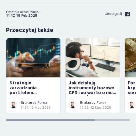
Ostatnia aktualizacja:
Udostępnij
11:47, 18 Feb 2025
Przeczytaj także
Strategie
Jak działają
For
zarządzania
instrumenty bazowe
kry
portfelem
CFD i co warto o nich
się
inwestycyjnym
wiedzieć
Brokerzy Forex
Brokerzy Forex
11:51, 12 May 2025
10:52, 12 May 2025