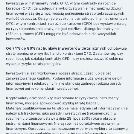
Inwestycje w instrumenty rynku OTC, w tym kontrakty na różnice
kursowe (CFD), ze względu na wykorzystywanie mechanizmu dźwigni
finansowej wiążą się z możliwością poniesienia strat przekraczających
wartość depozytu. Osiągnięcie zysku na transakcjach na instrumentach
OTC, w tym kontraktach na różnice kursowe (CFD) bez wystawienia się
na ryzyko poniesienia straty, nie jest możliwe, dlatego kontrakty na
różnice kursowe (CFD) mogą nie być odpowiednie dla wszystkich
inwestorów.
Od 74% do 89% rachunków inwestorów detalicznych
odnotowuje
straty pieniężne w wyniku handlu kontraktami CFD. Zastanów się, czy
rozumiesz, jak działają kontrakty CFD, i czy możesz pozwolić sobie na
wysokie ryzyko utraty pieniędzy.
Inwestowanie jest ryzykowne i możesz stracić część lub całość
zainwestowanego kapitału. Podane informacje służą wyłącznie celom
informacyjnym i edukacyjnym i nie stanowią żadnego rodzaju porady
finansowej ani rekomendacji inwestycyjnej.
Kryptowaluty oraz produkty lewarowane to ryzykowne instrumenty
finansowe, mogące spowodować szybką utratę kapitału.
Materiały opublikowane na tej stronie mają jedynie cel informacyjny i nie
należy ich traktować jako porady inwestycyjnej (rekomendacji) w
rozumieniu przepisów ustawy z dnia 29 lipca 2005 roku o obrocie
instrumentami finansowymi. Nie są również doradztwem prawnym ani
finansowym. Opracowania zamieszczone w serwisie wybierz.to stanowią
wyłącznie wyraz poglądów redakcji i użytkowników serwisu i nie