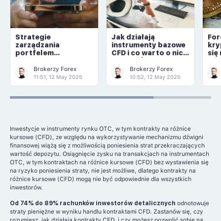
Strategie
Jak działają
For
zarządzania
instrumenty bazowe
kry
portfelem
CFD i co warto o nich
się
inwestycyjnym
wiedzieć
Brokerzy Forex
Brokerzy Forex
11:51, 12 May 2025
10:52, 12 May 2025
Inwestycje w instrumenty rynku OTC, w tym kontrakty na różnice
kursowe (CFD), ze względu na wykorzystywanie mechanizmu dźwigni
finansowej wiążą się z możliwością poniesienia strat przekraczających
wartość depozytu. Osiągnięcie zysku na transakcjach na instrumentach
OTC, w tym kontraktach na różnice kursowe (CFD) bez wystawienia się
na ryzyko poniesienia straty, nie jest możliwe, dlatego kontrakty na
różnice kursowe (CFD) mogą nie być odpowiednie dla wszystkich
inwestorów.
Od 74% do 89% rachunków inwestorów detalicznych
odnotowuje
straty pieniężne w wyniku handlu kontraktami CFD. Zastanów się, czy
rozumiesz, jak działają kontrakty CFD, i czy możesz pozwolić sobie na