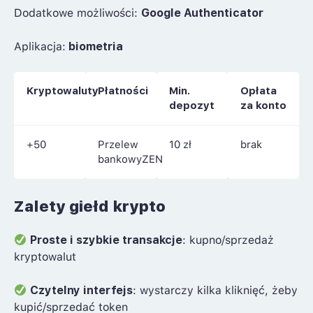
Dodatkowe możliwości:
Google Authenticator
Aplikacja:
biometria
Kryptowaluty
Płatności
Min.
Opłata
depozyt
za konto
+50
Przelew
10 zł
brak
bankowyZEN
Zalety giełd krypto
Proste i szybkie transakcje
: kupno/sprzedaż
kryptowalut
Czytelny interfejs
: wystarczy kilka kliknięć, żeby
kupić/sprzedać token