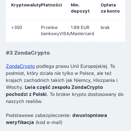
Kryptowaluty
Płatności
Min.
Opłata
depozyt
za konto
+350
Przelew
1.99 EUR
brak
bankowyVISA/Mastercard
#3 ZondaCrypto
ZondaCrypto
podlega prawu Unii Europejskiej. To
podmiot, który działa nie tylko w Polsce, ale też
krajach zachodnich takich jak Niemcy, Hiszpania i
Włochy.
Lwia część zespołu ZondaCrypto
pochodzi z Polski
. To broker krypto dostosowany do
naszych realiów.
Podstawowe zabezpieczenie:
dwustopniowa
weryfikacja
(kod e-mail)