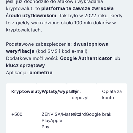
jeśli już dochodziło do ataków i wykradania
kryptowalut, to
platforma ta zawsze zwracała
środki użytkownikom
. Tak było w 2022 roku, kiedy
to z giełdy wykradziono około 100 mln dolarów w
kryptowalutach.
Podstawowe zabezpieczenie:
dwustopniowa
weryfikacja
(kod SMS i kod e-mail)
Dodatkowe możliwości:
Google Authenticator
lub
klucz sprzętowy
Aplikacja:
biometria
Kryptowaluty
Wpłaty/wypłaty
Min.
Opłata za
depozyt
konto
+500
ZENVISA/MastercardGoogle
10 zł
brak
PlayApple
Pay