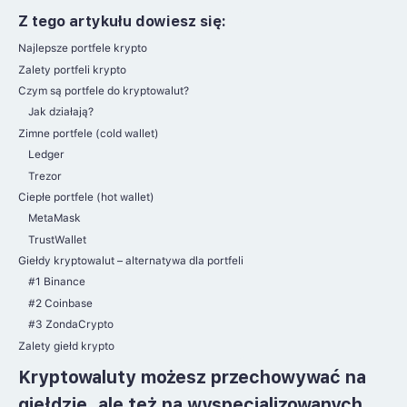
Z tego artykułu dowiesz się:
Najlepsze portfele krypto
Zalety portfeli krypto
Czym są portfele do kryptowalut?
Jak działają?
Zimne portfele (cold wallet)
Ledger
Trezor
Ciepłe portfele (hot wallet)
MetaMask
TrustWallet
Giełdy kryptowalut – alternatywa dla portfeli
#1 Binance
#2 Coinbase
#3 ZondaCrypto
Zalety giełd krypto
Kryptowaluty możesz przechowywać na
giełdzie, ale też na
wyspecjalizowanych