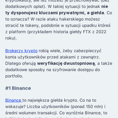
kryptowaluty, ale też możesz je przechowywać (bez
dodatkowych opłat). W takiej sytuacji to jednak
nie
ty dysponujesz kluczami prywatnymi, a giełda
. Co
to oznacza? W razie ataku hakerskiego możesz
stracić te tokeny, podobnie w sytuacji upadku któreś
z platform (przykładem historia giełdy FTX z 2022
roku).
Brokerzy krypto
robią wiele, żeby zabezpieczyć
konta użytkowników przed atakami z zewnątrz.
Dlatego oferują
weryfikację dwustopniową
, a także
dodatkowe sposoby na szyfrowanie dostępu do
portfolio.
#1 Binance
Binance
to największa giełda krypto. Co na to
wskazuje? Liczba użytkowników (ponad 150 mln) i
średni wolumen transakcji. Co wyróżnia Binance, to