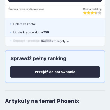
Średnia ocen użytkowników
Ocena redakcji
Opłata za konto:
Liczba kryptowalut:
+750
Depozyt - prowizja:
10 EUR
Rozwiń szczegóły
Waluty:
EUR, GBP, USD
Sprawdź pełny ranking
Język polski: NIE
Przejdź do porównania
Artykuły na temat Phoenix