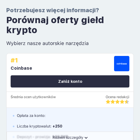
Potrzebujesz więcej informacji?
Porównaj oferty giełd
krypto
Wybierz nasze autorskie narzędzia
#1
Coinbase
Załóż konto
Średnia ocen użytkowników
Ocena redakcji
Opłata za konto:
Liczba kryptowalut:
+250
Depozyt - prowizja:
1.99 EUR
Rozwiń szczegóły