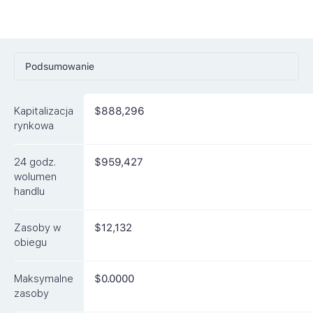
Podsumowanie
Ceny
Kapitalizacja
$888,296
Rynki
rynkowa
Artykuły
24 godz.
$959,427
FAQ
wolumen
handlu
Podobne waluty
Zasoby w
$12,132
obiegu
Maksymalne
$0.0000
zasoby