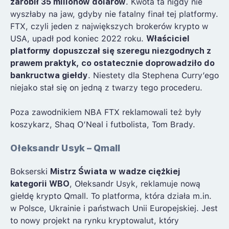
zarobił 35 milionów dolarów
. Kwota ta nigdy nie
wyszłaby na jaw, gdyby nie fatalny finał tej platformy.
FTX, czyli jeden z największych brokerów krypto w
USA, upadł pod koniec 2022 roku.
Właściciel
platformy dopuszczał się szeregu niezgodnych z
prawem praktyk, co ostatecznie doprowadziło do
bankructwa giełdy
. Niestety dla Stephena Curry’ego
niejako stał się on jedną z twarzy tego procederu.
Poza zawodnikiem NBA FTX reklamowali też były
koszykarz, Shaq O’Neal i futbolista, Tom Brady.
Ołeksandr Usyk – Qmall
Bokserski
Mistrz Świata w wadze ciężkiej
kategorii WBO
, Ołeksandr Usyk, reklamuje nową
giełdę krypto Qmall. To platforma, która działa m.in.
w Polsce, Ukrainie i państwach Unii Europejskiej. Jest
to nowy projekt na rynku kryptowalut, który