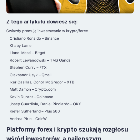
Z tego artykułu dowiesz się:
Gwiazdy promują inwestowanie w krypto/forex
Cristiano Ronaldo – Binance
Khaby Lame
Lionel Messi – Bitget
Robert Lewandowski – TMS Oanda
Stephen Curry – FTX
Ołeksandr Usyk – Qmall
Iker Casillas, Conor McGregor – XTB
Matt Damon – Crypto.com
Kevin Durant – Coinbase
Josep Guardiola, Daniel Ricciardo – OKX
Kiefer Sutherland – Plus 500
Andrea Pirlo – CoinW
Platformy forex i krypto szukają rozgłosu
wśród inwestorów, a najlepszym