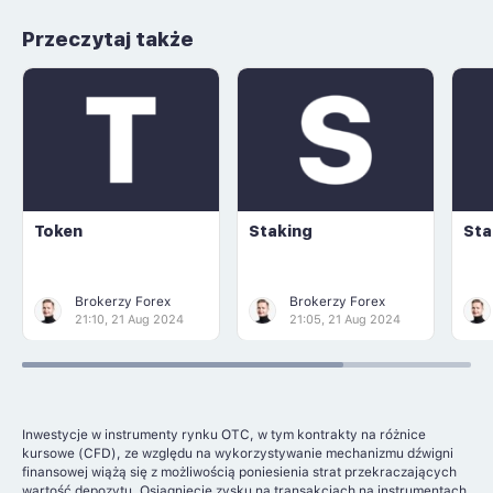
Przeczytaj także
Token
Staking
Sta
Brokerzy Forex
Brokerzy Forex
21:10, 21 Aug 2024
21:05, 21 Aug 2024
Inwestycje w instrumenty rynku OTC, w tym kontrakty na różnice
kursowe (CFD), ze względu na wykorzystywanie mechanizmu dźwigni
finansowej wiążą się z możliwością poniesienia strat przekraczających
wartość depozytu. Osiągnięcie zysku na transakcjach na instrumentach