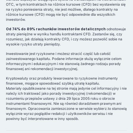
OTC, w tym kontraktach na różnice kursowe (CFD) bez wystawienia się
na ryzyko poniesienia straty, nie jest możliwe, dlatego kontrakty na
różnice kursowe (CFD) mogą nie być odpowiednie dla wszystkich
inwestorów.
Od 74% do 89% rachunków inwestorów detalicznych
odnotowuje
straty pieniężne w wyniku handlu kontraktami CFD. Zastanów się, czy
rozumiesz, jak działają kontrakty CFD, i czy możesz pozwolić sobie na
wysokie ryzyko utraty pieniędzy.
Inwestowanie jest ryzykowne i możesz stracić część lub całość
zainwestowanego kapitału. Podane informacje służą wyłącznie celom
informacyjnym i edukacyjnym i nie stanowią żadnego rodzaju porady
finansowej ani rekomendacji inwestycyjnej.
Kryptowaluty oraz produkty lewarowane to ryzykowne instrumenty
finansowe, mogące spowodować szybką utratę kapitału.
Materiały opublikowane na tej stronie mają jedynie cel informacyjny i nie
należy ich traktować jako porady inwestycyjnej (rekomendacji) w
rozumieniu przepisów ustawy z dnia 29 lipca 2005 roku o obrocie
instrumentami finansowymi. Nie są również doradztwem prawnym ani
finansowym. Opracowania zamieszczone w serwisie wybierz.to stanowią
wyłącznie wyraz poglądów redakcji i użytkowników serwisu i nie
powinny być interpretowane w inny sposób.