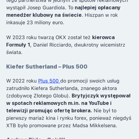
tego partnerstwa w jednym ze spotów reklamowych
wystąpił Josep Guardiola. To
najlepiej opłacany
menedżer klubowy na świecie
. Hiszpan w rok
inkasuje 23 miliony euro.
W 2023 roku twarzą OKX został też
kierowca
Formuły 1
, Daniel Ricciardo, dwukrotny wicemistrz
świata.
Kiefer Sutherland – Plus 500
W 2022 roku
Plus 500
do promocji swoich usług
zatrudniło Kiefera Sutherlanda, znanego aktora
(zdobywcę Złotego Globu).
Brytyjczyk występował
w spotach reklamowych m.in. na YouTube i
telewizji promując ofertę brokera.
Nie był to
pierwszy mariaż kina i rynku forex, ponieważ niegdyś
XTB było promowane przez Madsa Mikkelsena.