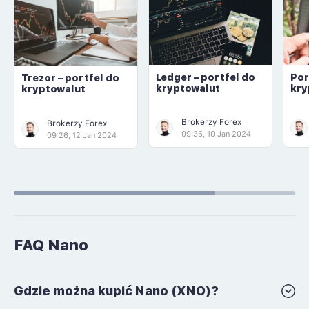
Ledger – portfel do
Por
Trezor – portfel do
kryptowalut
kry
kryptowalut
Brokerzy Forex
Brokerzy Forex
09:35, 10 Jan 2024
09:26, 12 Jan 2024
FAQ Nano
Gdzie można kupić Nano (XNO)?