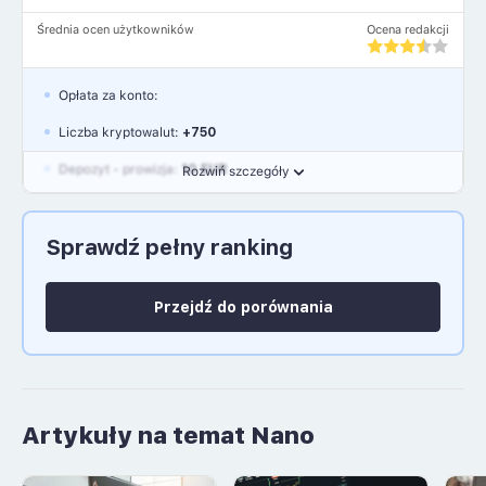
Średnia ocen użytkowników
Ocena redakcji
Opłata za konto:
Liczba kryptowalut:
+750
Depozyt - prowizja:
10 EUR
Rozwiń szczegóły
Waluty:
EUR, GBP, USD
Sprawdź pełny ranking
Język polski: NIE
Przejdź do porównania
Artykuły na temat Nano