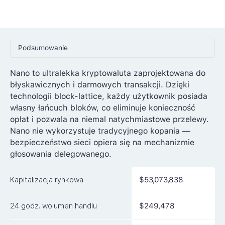
Podsumowanie
Ceny
Nano to ultralekka kryptowaluta zaprojektowana do
błyskawicznych i darmowych transakcji. Dzięki
Rynki
technologii block-lattice, każdy użytkownik posiada
Artykuły
własny łańcuch bloków, co eliminuje konieczność
opłat i pozwala na niemal natychmiastowe przelewy.
FAQ
Nano nie wykorzystuje tradycyjnego kopania —
bezpieczeństwo sieci opiera się na mechanizmie
Podobne waluty
głosowania delegowanego.
Kapitalizacja rynkowa
$53,073,838
24 godz. wolumen handlu
$249,478