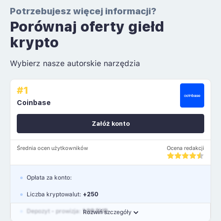
Potrzebujesz więcej informacji?
Porównaj oferty giełd
krypto
Wybierz nasze autorskie narzędzia
#1
Coinbase
Załóż konto
Średnia ocen użytkowników
Ocena redakcji
Opłata za konto:
Liczba kryptowalut:
+250
Depozyt - prowizja:
1.99 EUR
Rozwiń szczegóły