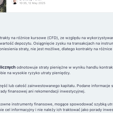
10:35, 12 May 2025
Forex. Rosnąca popularność […]
trakty na różnice kursowe (CFD), ze względu na wykorzystywa
 wartość depozytu. Osiągnięcie zysku na transakcjach na instr
niesienia straty, nie jest możliwe, dlatego kontrakty na różni
licznych
odnotowuje straty pieniężne w wyniku handlu kontrakt
obie na wysokie ryzyko utraty pieniędzy.
zęść lub całość zainwestowanego kapitału. Podane informacje 
ady finansowej ani rekomendacji inwestycyjnej.
kowne instrumenty finansowe, mogące spowodować szybką utrat
nie cel informacyjny i nie należy ich traktować jako porady inw