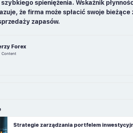
 szybkiego spieniężenia. Wskaźnik płynnośc
azuje, że firma może spłacić swoje bieżące
sprzedaży zapasów.
erzy Forex
f Content
e
Strategie zarządzania portfelem inwestycy