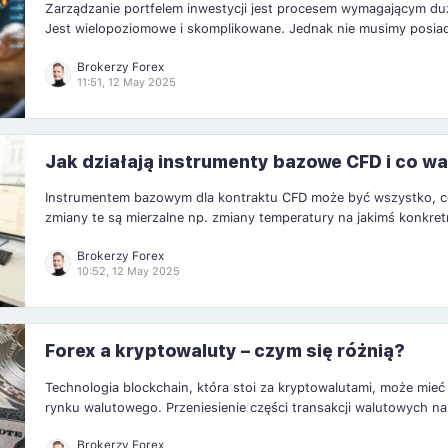
Zarządzanie portfelem inwestycji jest procesem wymagającym du
Jest wielopoziomowe i skomplikowane. Jednak nie musimy posiada
by móc z powodzeniem zarządzać swoim własnym portfelem inw
Brokerzy Forex
Dywersyfikacja Dywersyfikacja to kluczowa strategia zarządzania 
11:51, 12 May 2025
która polega na rozproszeniu kapitału na różne klasy […]
Jak działają instrumenty bazowe CFD i co wa
wiedzieć
Instrumentem bazowym dla kontraktu CFD może być wszystko, co
zmiany te są mierzalne np. zmiany temperatury na jakimś konkre
Chyba niemal wszystko, co da się zmierzyć różnicami, a ludzie chc
Brokerzy Forex
to, w jakim kierunku pójdzie zmiana, prawdopodobnie […]
10:52, 12 May 2025
Forex a kryptowaluty – czym się różnią?
Technologia blockchain, która stoi za kryptowalutami, może mieć
rynku walutowego. Przeniesienie części transakcji walutowych na
blockchain może przyczynić się do decentralizacji i skrócenia cz
Brokerzy Forex
kryptowalut ma potencjał, by zmienić sposób, w jaki funkcjonuje 