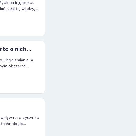
żych umiejętności.
ć całej tej wiedzy,
estycyjnym.
portfelem inwestycji,
rto o nich
 ulega zmianie, a
tnym obszarze.
ieliby się założyć o
 wpływ na przyszłość
 technologię
asu rozliczeń. Rynek
tradycyjny rynek