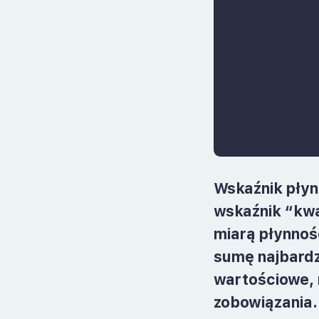
Wskaźnik płynn
wskaźnik “kwa
miarą płynnośc
sumę najbardz
wartościowe, 
zobowiązania.