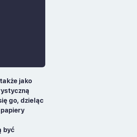
 także jako
rystyczną
ię go, dzieląc
 papiery
ą być