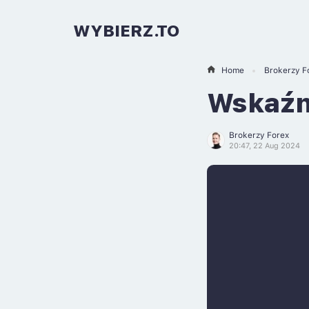
WYBIERZ.TO
Home
Brokerzy F
Wskaźni
Brokerzy Forex
20:47, 22 Aug 2024