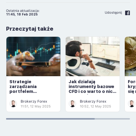
Ostatnia aktualizacja:
Udostępnij
11:45, 18 Feb 2025
Przeczytaj także
Strategie
Jak działają
For
zarządzania
instrumenty bazowe
kry
portfelem
CFD i co warto o nich
się
inwestycyjnym
wiedzieć
Brokerzy Forex
Brokerzy Forex
11:51, 12 May 2025
10:52, 12 May 2025