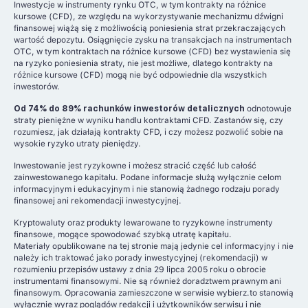
Inwestycje w instrumenty rynku OTC, w tym kontrakty na różnice
kursowe (CFD), ze względu na wykorzystywanie mechanizmu dźwigni
finansowej wiążą się z możliwością poniesienia strat przekraczających
wartość depozytu. Osiągnięcie zysku na transakcjach na instrumentach
OTC, w tym kontraktach na różnice kursowe (CFD) bez wystawienia się
na ryzyko poniesienia straty, nie jest możliwe, dlatego kontrakty na
różnice kursowe (CFD) mogą nie być odpowiednie dla wszystkich
inwestorów.
Od 74% do 89% rachunków inwestorów detalicznych
odnotowuje
straty pieniężne w wyniku handlu kontraktami CFD. Zastanów się, czy
rozumiesz, jak działają kontrakty CFD, i czy możesz pozwolić sobie na
wysokie ryzyko utraty pieniędzy.
Inwestowanie jest ryzykowne i możesz stracić część lub całość
zainwestowanego kapitału. Podane informacje służą wyłącznie celom
informacyjnym i edukacyjnym i nie stanowią żadnego rodzaju porady
finansowej ani rekomendacji inwestycyjnej.
Kryptowaluty oraz produkty lewarowane to ryzykowne instrumenty
finansowe, mogące spowodować szybką utratę kapitału.
Materiały opublikowane na tej stronie mają jedynie cel informacyjny i nie
należy ich traktować jako porady inwestycyjnej (rekomendacji) w
rozumieniu przepisów ustawy z dnia 29 lipca 2005 roku o obrocie
instrumentami finansowymi. Nie są również doradztwem prawnym ani
finansowym. Opracowania zamieszczone w serwisie wybierz.to stanowią
wyłącznie wyraz poglądów redakcji i użytkowników serwisu i nie