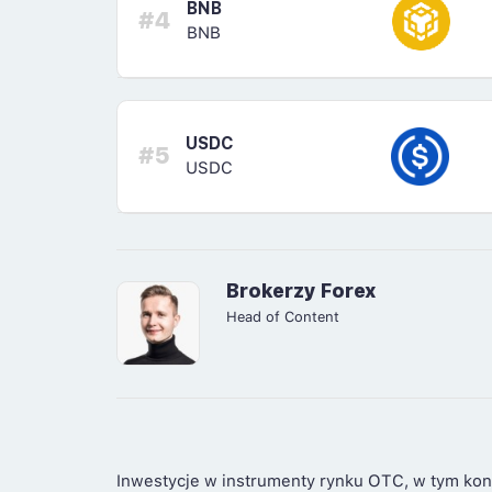
BNB
#4
BNB
USDC
#5
USDC
Brokerzy Forex
Head of Content
Inwestycje w instrumenty rynku OTC, w tym kon