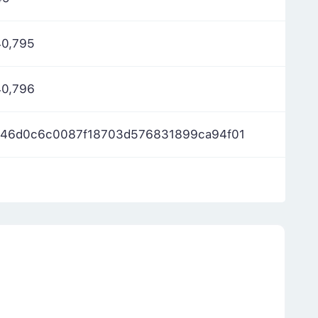
40,795
40,796
246d0c6c0087f18703d576831899ca94f01