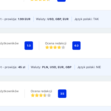
t - prowizja:
1.99 EUR
Waluty:
USD, GBP, EUR
Język polski: TAK
użytkowników
Ocena redakcji
1.0
4.0
t - prowizja:
45 zł
Waluty:
PLN, USD, EUR, GBP
Język polski: NIE
użytkowników
Ocena redakcji
3.5