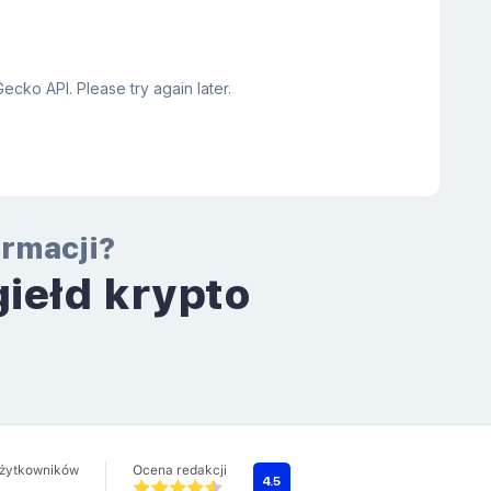
ormacji?
giełd krypto
a
użytkowników
Ocena redakcji
4.5