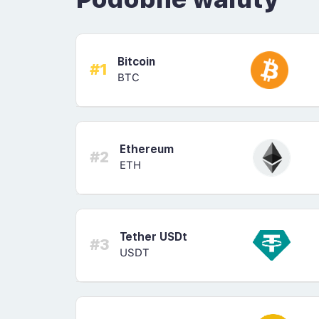
Bitcoin
#1
BTC
Ethereum
#2
ETH
Tether USDt
#3
USDT