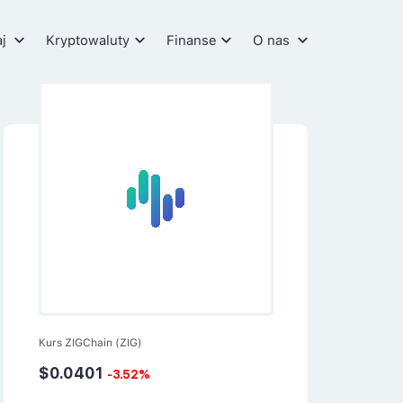
aj
Kryptowaluty
Finanse
O nas
Kurs ZIGChain (ZIG)
$0.0401
-3.52%