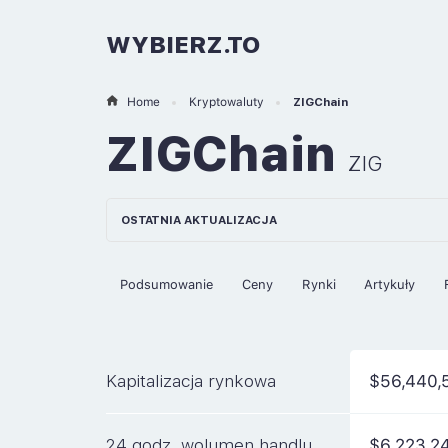
WYBIERZ.TO
Home
Kryptowaluty
ZIGChain
ZIGChain
ZIG
OSTATNIA AKTUALIZACJA
Podsumowanie
Ceny
Rynki
Artykuły
Kapitalizacja rynkowa
$56,440,
24 godz. wolumen handlu
$6,223,2