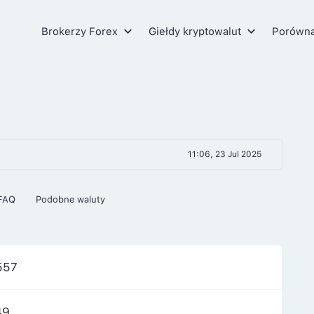
Brokerzy Forex
Giełdy kryptowalut
Porówn
11:06, 23 Jul 2025
FAQ
Podobne waluty
557
49