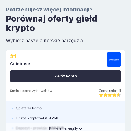
Potrzebujesz więcej informacji?
Porównaj oferty giełd
krypto
Wybierz nasze autorskie narzędzia
#1
Coinbase
Załóż konto
Średnia ocen użytkowników
Ocena redakcji
Opłata za konto:
Liczba kryptowalut:
+250
Depozyt - prowizja:
1.99 EUR
Rozwiń szczegóły