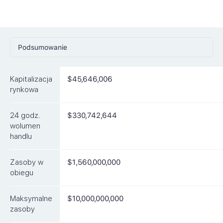
Podsumowanie
Ceny
Kapitalizacja
$45,646,006
Rynki
rynkowa
Artykuły
24 godz.
$330,742,644
FAQ
wolumen
handlu
Podobne waluty
Zasoby w
$1,560,000,000
obiegu
Maksymalne
$10,000,000,000
zasoby