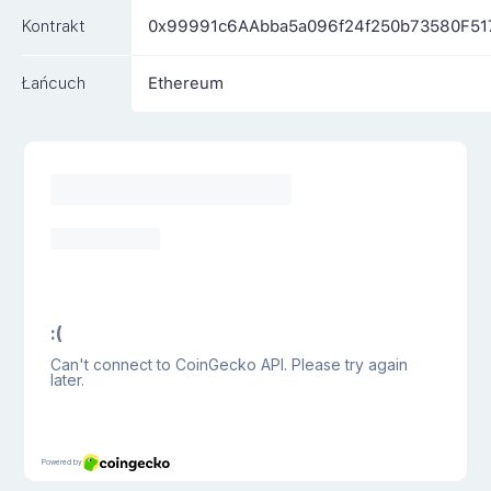
Kontrakt
0x99991c6AAbba5a096f24f250b73580F5
Łańcuch
Ethereum