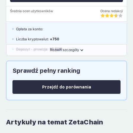
Średnia ocen użytkowników
Ocena redakcji
Opłata za konto:
Liczba kryptowalut:
+750
Depozyt - prowizja:
10 EUR
Rozwiń szczegóły
Waluty:
EUR, GBP, USD
Sprawdź pełny ranking
Język polski: NIE
Przejdź do porównania
Artykuły na temat ZetaChain