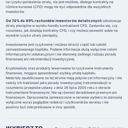
na ryzyko poniesienia straty, nie jest możliwe, dlatego kontrakty na
różnice kursowe (CFD) mogą nie być odpowiednie dla wszystkich
inwestorów.
Od 74% do 89% rachunków inwestorów detalicznych
odnotowuje
straty pieniężne w wyniku handlu kontraktami CFD. Zastanów się, czy
rozumiesz, jak działają kontrakty CFD, i czy możesz pozwolić sobie na
wysokie ryzyko utraty pieniędzy.
Inwestowanie jest ryzykowne i możesz stracić część lub całość
zainwestowanego kapitału. Podane informacje służą wyłącznie celom
informacyjnym i edukacyjnym i nie stanowią żadnego rodzaju porady
finansowej ani rekomendacji inwestycyjnej.
Kryptowaluty oraz produkty lewarowane to ryzykowne instrumenty
finansowe, mogące spowodować szybką utratę kapitału.
Materiały opublikowane na tej stronie mają jedynie cel informacyjny i nie
należy ich traktować jako porady inwestycyjnej (rekomendacji) w
rozumieniu przepisów ustawy z dnia 29 lipca 2005 roku o obrocie
instrumentami finansowymi. Nie są również doradztwem prawnym ani
finansowym. Opracowania zamieszczone w serwisie wybierz.to stanowią
wyłącznie wyraz poglądów redakcji i użytkowników serwisu i nie
powinny być interpretowane w inny sposób.