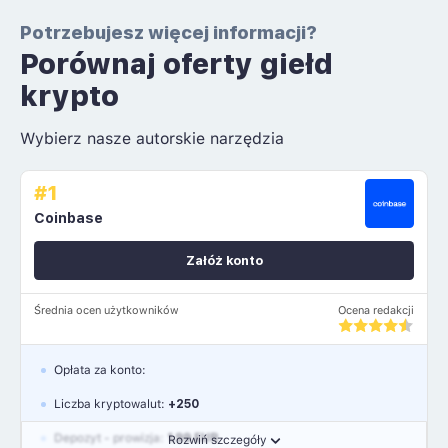
Potrzebujesz więcej informacji?
Porównaj oferty giełd
krypto
Wybierz nasze autorskie narzędzia
#1
Coinbase
Załóż konto
Średnia ocen użytkowników
Ocena redakcji
Opłata za konto:
Liczba kryptowalut:
+250
Depozyt - prowizja:
1.99 EUR
Rozwiń szczegóły