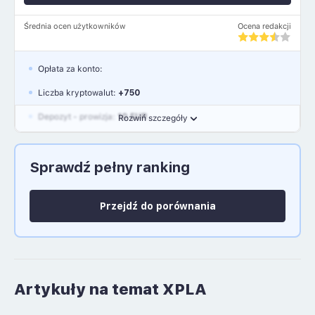
Średnia ocen użytkowników
Ocena redakcji
Opłata za konto:
Liczba kryptowalut:
+750
Depozyt - prowizja:
10 EUR
Rozwiń szczegóły
Waluty:
EUR, GBP, USD
Sprawdź pełny ranking
Język polski: NIE
Przejdź do porównania
Artykuły na temat XPLA