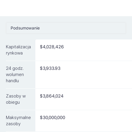
Podsumowanie
Ceny
Kapitalizacja
$4,028,426
Rynki
rynkowa
Artykuły
24 godz.
$3,933.93
FAQ
wolumen
handlu
Podobne waluty
Zasoby w
$3,864,024
obiegu
Maksymalne
$30,000,000
zasoby