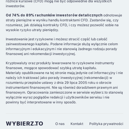
różnice kursowe (CFD) mogą nie być odpowiednie dla wszystkich
inwestorów.
Od 74% do 89% rachunków inwestorów detalicznych
odnotowuje
straty pieniężne w wyniku handlu kontraktami CFD. Zastanów się, czy
rozumiesz, jak działają kontrakty CFD, i czy możesz pozwolić sobie na
wysokie ryzyko utraty pieniędzy.
Inwestowanie jest ryzykowne i możesz stracić część lub całość
zainwestowanego kapitału. Podane informacje służą wyłącznie celom
informacyjnym i edukacyjnym i nie stanowią żadnego rodzaju porady
finansowej ani rekomendacji inwestycyjnej.
Kryptowaluty oraz produkty lewarowane to ryzykowne instrumenty
finansowe, mogące spowodować szybką utratę kapitału.
Materiały opublikowane na tej stronie mają jedynie cel informacyjny i nie
należy ich traktować jako porady inwestycyjnej (rekomendacji) w
rozumieniu przepisów ustawy z dnia 29 lipca 2005 roku o obrocie
instrumentami finansowymi. Nie są również doradztwem prawnym ani
finansowym. Opracowania zamieszczone w serwisie wybierz.to stanowią
wyłącznie wyraz poglądów redakcji i użytkowników serwisu i nie
powinny być interpretowane w inny sposób.
WYBIERZ.TO
O nas
Kontakt
Polityka prywatności