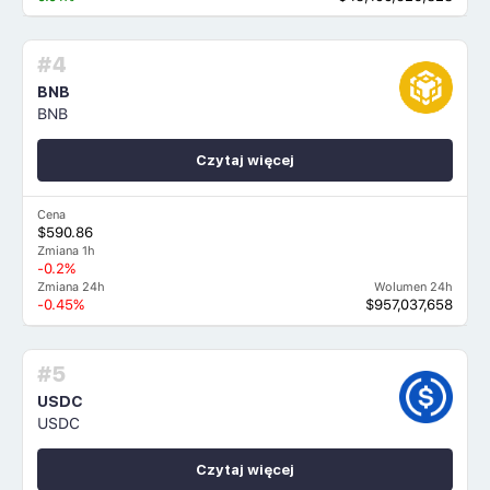
#4
BNB
BNB
Czytaj więcej
Cena
$590.86
Zmiana 1h
-0.2%
Zmiana 24h
Wolumen 24h
-0.45%
$957,037,658
#5
USDC
USDC
Czytaj więcej