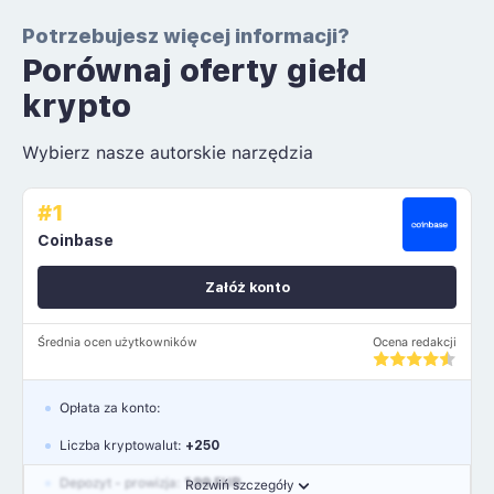
Potrzebujesz więcej informacji?
Porównaj oferty giełd
krypto
Wybierz nasze autorskie narzędzia
#1
Coinbase
Załóż konto
Średnia ocen użytkowników
Ocena redakcji
Opłata za konto:
Liczba kryptowalut:
+250
Depozyt - prowizja:
1.99 EUR
Rozwiń szczegóły