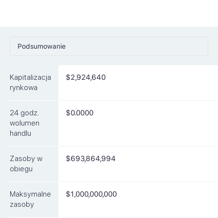
Podsumowanie
Ceny
Kapitalizacja
$2,924,640
Rynki
rynkowa
Artykuły
24 godz.
$0.0000
FAQ
wolumen
handlu
Podobne waluty
Zasoby w
$693,864,994
obiegu
Maksymalne
$1,000,000,000
zasoby