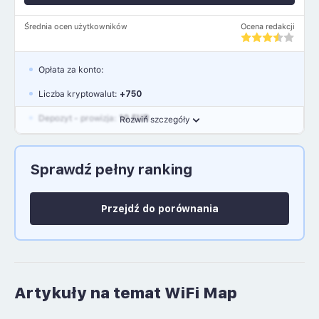
Średnia ocen użytkowników
Ocena redakcji
Opłata za konto:
Liczba kryptowalut:
+750
Depozyt - prowizja:
10 EUR
Rozwiń szczegóły
Waluty:
EUR, GBP, USD
Sprawdź pełny ranking
Język polski: NIE
Przejdź do porównania
Artykuły na temat WiFi Map