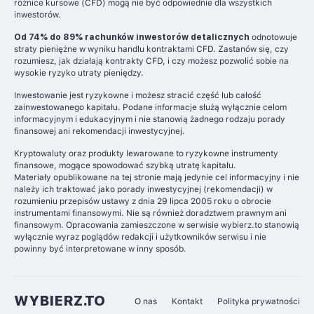
różnice kursowe (CFD) mogą nie być odpowiednie dla wszystkich
inwestorów.
Od 74% do 89% rachunków inwestorów detalicznych
odnotowuje
straty pieniężne w wyniku handlu kontraktami CFD. Zastanów się, czy
rozumiesz, jak działają kontrakty CFD, i czy możesz pozwolić sobie na
wysokie ryzyko utraty pieniędzy.
Inwestowanie jest ryzykowne i możesz stracić część lub całość
zainwestowanego kapitału. Podane informacje służą wyłącznie celom
informacyjnym i edukacyjnym i nie stanowią żadnego rodzaju porady
finansowej ani rekomendacji inwestycyjnej.
Kryptowaluty oraz produkty lewarowane to ryzykowne instrumenty
finansowe, mogące spowodować szybką utratę kapitału.
Materiały opublikowane na tej stronie mają jedynie cel informacyjny i nie
należy ich traktować jako porady inwestycyjnej (rekomendacji) w
rozumieniu przepisów ustawy z dnia 29 lipca 2005 roku o obrocie
instrumentami finansowymi. Nie są również doradztwem prawnym ani
finansowym. Opracowania zamieszczone w serwisie wybierz.to stanowią
wyłącznie wyraz poglądów redakcji i użytkowników serwisu i nie
powinny być interpretowane w inny sposób.
WYBIERZ.TO
O nas
Kontakt
Polityka prywatności