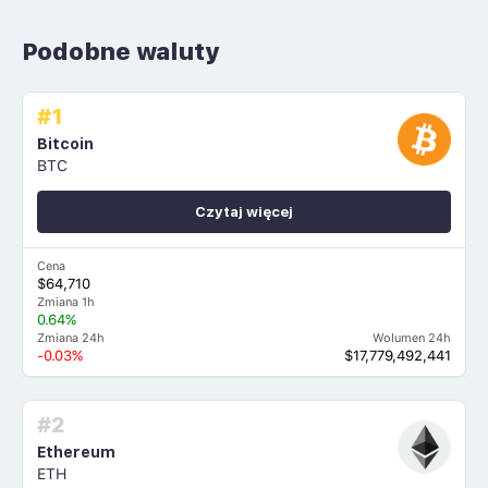
Podobne waluty
#1
Bitcoin
BTC
Czytaj więcej
Cena
$64,710
Zmiana 1h
0.64%
Zmiana 24h
Wolumen 24h
-0.03%
$17,779,492,441
#2
Ethereum
ETH