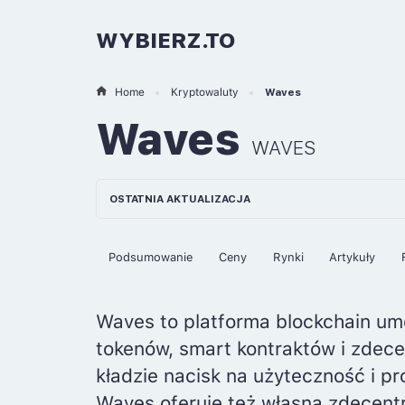
WYBIERZ.TO
Home
Kryptowaluty
Waves
Waves
WAVES
OSTATNIA AKTUALIZACJA
Podsumowanie
Ceny
Rynki
Artykuły
Waves to platforma blockchain umo
tokenów, smart kontraktów i zdecen
kładzie nacisk na użyteczność i pr
Waves oferuje też własną zdecent