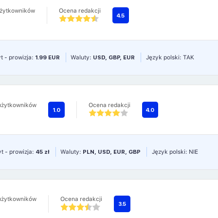
użytkowników
Ocena redakcji
4.5
t - prowizja:
1.99 EUR
Waluty:
USD, GBP, EUR
Język polski: TAK
użytkowników
Ocena redakcji
1.0
4.0
t - prowizja:
45 zł
Waluty:
PLN, USD, EUR, GBP
Język polski: NIE
użytkowników
Ocena redakcji
3.5