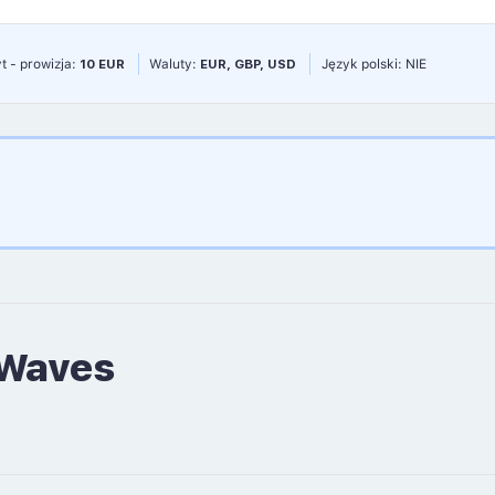
t - prowizja:
10 EUR
Waluty:
EUR, GBP, USD
Język polski: NIE
 Waves