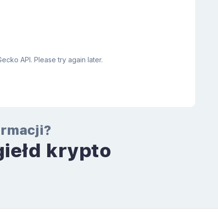
ormacji?
giełd krypto
a