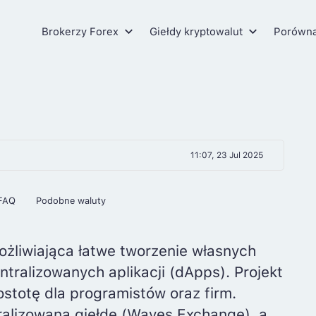
Brokerzy Forex
Giełdy kryptowalut
Porówn
11:07, 23 Jul 2025
FAQ
Podobne waluty
żliwiająca łatwe tworzenie własnych
tralizowanych aplikacji (dApps). Projekt
ostotę dla programistów oraz firm.
ralizowaną giełdę (Waves.Exchange), a