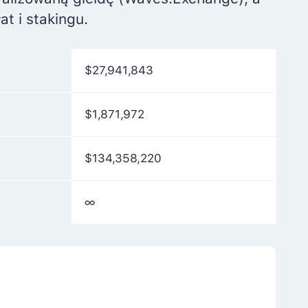
t i stakingu.
$27,941,843
$1,871,972
$134,358,220
∞