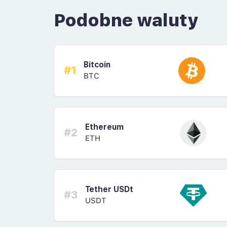
Podobne waluty
Bitcoin
#1
BTC
Ethereum
#2
ETH
Tether USDt
#3
USDT