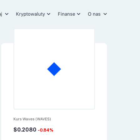
aj
Kryptowaluty
Finanse
O nas
Kurs Waves (WAVES)
$0.2080
-0.84%