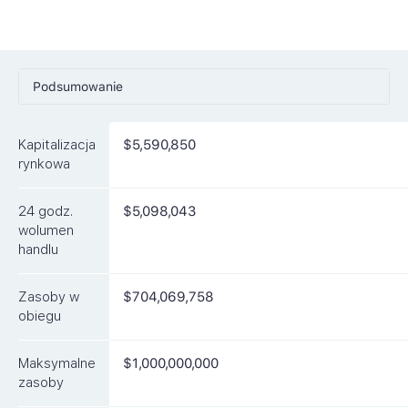
Podsumowanie
Ceny
Kapitalizacja
$5,590,850
Rynki
rynkowa
Artykuły
24 godz.
$5,098,043
FAQ
wolumen
handlu
Podobne waluty
Zasoby w
$704,069,758
obiegu
Maksymalne
$1,000,000,000
zasoby