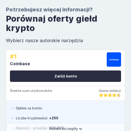
Potrzebujesz więcej informacji?
Porównaj oferty giełd
krypto
Wybierz nasze autorskie narzędzia
#1
Coinbase
Załóż konto
Średnia ocen użytkowników
Ocena redakcji
Opłata za konto:
Liczba kryptowalut:
+250
Depozyt - prowizja:
1.99 EUR
Rozwiń szczegóły