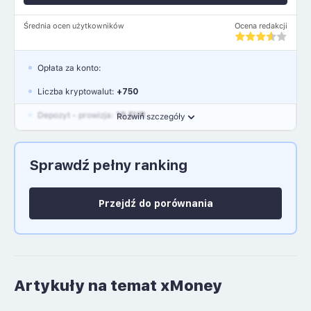
Średnia ocen użytkowników
Ocena redakcji
Opłata za konto:
Liczba kryptowalut:
+750
Depozyt - prowizja:
10 EUR
Rozwiń szczegóły
Waluty:
EUR, GBP, USD
Sprawdź pełny ranking
Język polski: NIE
Przejdź do porównania
Artykuły na temat xMoney