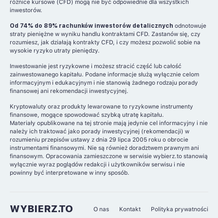
różnice kursowe (CFD) mogą nie być odpowiednie dla wszystkich
inwestorów.
Od 74% do 89% rachunków inwestorów detalicznych
odnotowuje
straty pieniężne w wyniku handlu kontraktami CFD. Zastanów się, czy
rozumiesz, jak działają kontrakty CFD, i czy możesz pozwolić sobie na
wysokie ryzyko utraty pieniędzy.
Inwestowanie jest ryzykowne i możesz stracić część lub całość
zainwestowanego kapitału. Podane informacje służą wyłącznie celom
informacyjnym i edukacyjnym i nie stanowią żadnego rodzaju porady
finansowej ani rekomendacji inwestycyjnej.
Kryptowaluty oraz produkty lewarowane to ryzykowne instrumenty
finansowe, mogące spowodować szybką utratę kapitału.
Materiały opublikowane na tej stronie mają jedynie cel informacyjny i nie
należy ich traktować jako porady inwestycyjnej (rekomendacji) w
rozumieniu przepisów ustawy z dnia 29 lipca 2005 roku o obrocie
instrumentami finansowymi. Nie są również doradztwem prawnym ani
finansowym. Opracowania zamieszczone w serwisie wybierz.to stanowią
wyłącznie wyraz poglądów redakcji i użytkowników serwisu i nie
powinny być interpretowane w inny sposób.
WYBIERZ.TO
O nas
Kontakt
Polityka prywatności