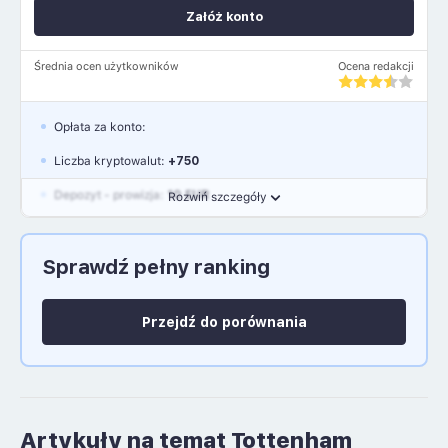
Załóż konto
Średnia ocen użytkowników
Ocena redakcji
Opłata za konto:
Liczba kryptowalut:
+750
Depozyt - prowizja:
10 EUR
Rozwiń szczegóły
Waluty:
EUR, GBP, USD
Sprawdź pełny ranking
Język polski: NIE
Przejdź do porównania
Artykuły na temat Tottenham