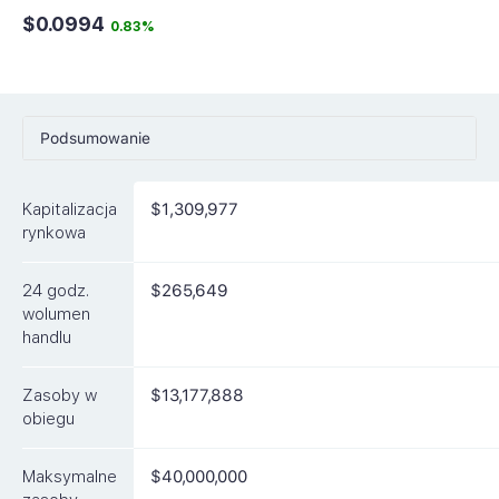
$0.0994
0.83%
Podsumowanie
Ceny
Kapitalizacja
$1,309,977
Rynki
rynkowa
Artykuły
24 godz.
$265,649
FAQ
wolumen
handlu
Podobne waluty
Zasoby w
$13,177,888
obiegu
Maksymalne
$40,000,000