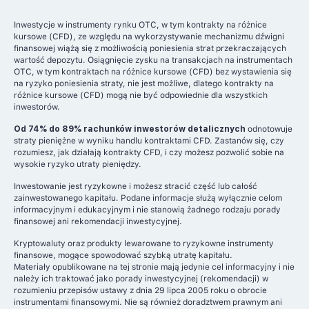
Inwestycje w instrumenty rynku OTC, w tym kontrakty na różnice
kursowe (CFD), ze względu na wykorzystywanie mechanizmu dźwigni
finansowej wiążą się z możliwością poniesienia strat przekraczających
wartość depozytu. Osiągnięcie zysku na transakcjach na instrumentach
OTC, w tym kontraktach na różnice kursowe (CFD) bez wystawienia się
na ryzyko poniesienia straty, nie jest możliwe, dlatego kontrakty na
różnice kursowe (CFD) mogą nie być odpowiednie dla wszystkich
inwestorów.
Od 74% do 89% rachunków inwestorów detalicznych
odnotowuje
straty pieniężne w wyniku handlu kontraktami CFD. Zastanów się, czy
rozumiesz, jak działają kontrakty CFD, i czy możesz pozwolić sobie na
wysokie ryzyko utraty pieniędzy.
Inwestowanie jest ryzykowne i możesz stracić część lub całość
zainwestowanego kapitału. Podane informacje służą wyłącznie celom
informacyjnym i edukacyjnym i nie stanowią żadnego rodzaju porady
finansowej ani rekomendacji inwestycyjnej.
Kryptowaluty oraz produkty lewarowane to ryzykowne instrumenty
finansowe, mogące spowodować szybką utratę kapitału.
Materiały opublikowane na tej stronie mają jedynie cel informacyjny i nie
należy ich traktować jako porady inwestycyjnej (rekomendacji) w
rozumieniu przepisów ustawy z dnia 29 lipca 2005 roku o obrocie
instrumentami finansowymi. Nie są również doradztwem prawnym ani