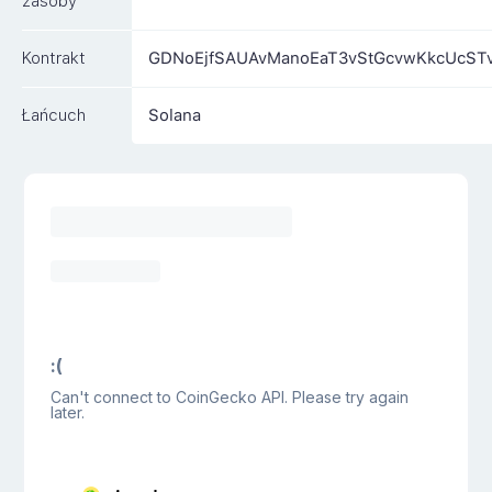
zasoby
Kontrakt
GDNoEjfSAUAvManoEaT3vStGcvwKkcUcST
Łańcuch
Solana