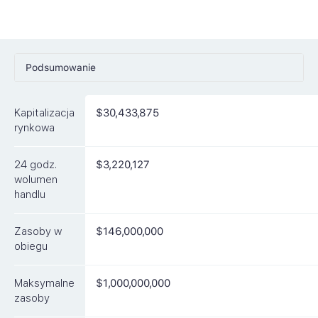
Podsumowanie
Ceny
Kapitalizacja
$30,433,875
Rynki
rynkowa
Artykuły
24 godz.
$3,220,127
FAQ
wolumen
handlu
Podobne waluty
Zasoby w
$146,000,000
obiegu
Maksymalne
$1,000,000,000
zasoby