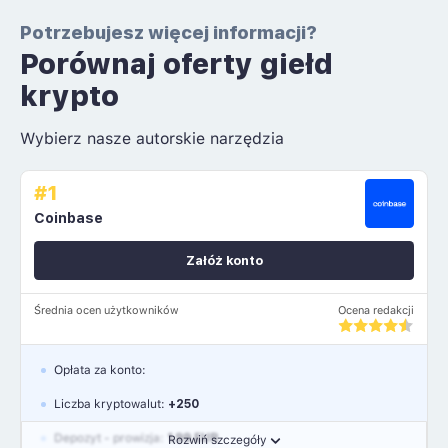
Potrzebujesz więcej informacji?
Porównaj oferty giełd
krypto
Wybierz nasze autorskie narzędzia
#1
Coinbase
Załóż konto
Średnia ocen użytkowników
Ocena redakcji
Opłata za konto:
Liczba kryptowalut:
+250
Depozyt - prowizja:
1.99 EUR
Rozwiń szczegóły