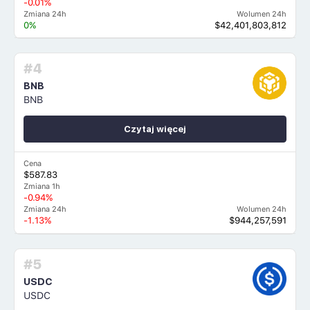
-0.01%
Zmiana 24h
Wolumen 24h
0%
$42,401,803,812
#4
BNB
BNB
Czytaj więcej
Cena
$587.83
Zmiana 1h
-0.94%
Zmiana 24h
Wolumen 24h
-1.13%
$944,257,591
#5
USDC
USDC