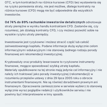
OTC, w tym kontraktach na różnice kursowe (CFD) bez wystawienia się
na ryzyko poniesienia straty, nie jest możliwe, dlatego kontrakty na
różnice kursowe (CFD) mogą nie być odpowiednie dla wszystkich
inwestorów.
Od 74% do 89% rachunków inwestorów detalicznych
odnotowuje
straty pieniężne w wyniku handlu kontraktami CFD. Zastanów się, czy
rozumiesz, jak działają kontrakty CFD, i czy możesz pozwolić sobie na
wysokie ryzyko utraty pieniędzy.
Inwestowanie jest ryzykowne i możesz stracić część lub całość
zainwestowanego kapitału. Podane informacje służą wyłącznie celom
informacyjnym i edukacyjnym i nie stanowią żadnego rodzaju porady
finansowej ani rekomendacji inwestycyjnej.
Kryptowaluty oraz produkty lewarowane to ryzykowne instrumenty
finansowe, mogące spowodować szybką utratę kapitału.
Materiały opublikowane na tej stronie mają jedynie cel informacyjny i nie
należy ich traktować jako porady inwestycyjnej (rekomendacji) w
rozumieniu przepisów ustawy z dnia 29 lipca 2005 roku o obrocie
instrumentami finansowymi. Nie są również doradztwem prawnym ani
finansowym. Opracowania zamieszczone w serwisie wybierz.to stanowią
wyłącznie wyraz poglądów redakcji i użytkowników serwisu i nie
powinny być interpretowane w inny sposób.