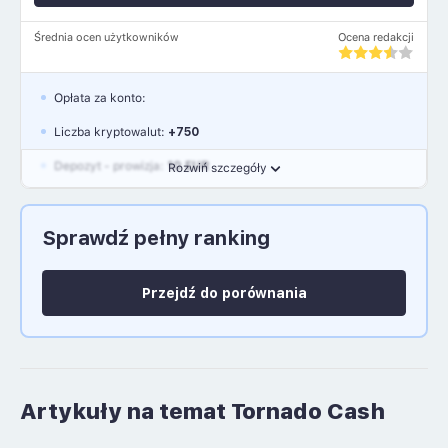
Średnia ocen użytkowników
Ocena redakcji
Opłata za konto:
Liczba kryptowalut:
+750
Depozyt - prowizja:
10 EUR
Rozwiń szczegóły
Waluty:
EUR, GBP, USD
Sprawdź pełny ranking
Język polski: NIE
Przejdź do porównania
Artykuły na temat Tornado Cash