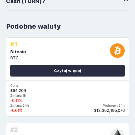
Cash (TORN)?
Podobne waluty
#1
Bitcoin
BTC
Czytaj więcej
Cena
$64,209
Zmiana 1h
-0.11%
Zmiana 24h
Wolumen 24h
-0.61%
$18,302,195,076
#2