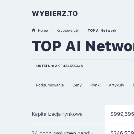
WYBIERZ.TO
Home
Kryptowaluty
TOP AI Network
TOP AI Netw
OSTATNIA AKTUALIZACJA
Podsumowanie
Ceny
Rynki
Artykuły
Kapitalizacja rynkowa
$999,69
24 godz. wolumen handlu
$246,509