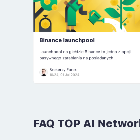
Binance launchpool
Launchpool na giełdzie Binance to jedna z opcji
pasywnego zarabiania na posiadanych
kryptowalutach. Dzięki delegowaniu tokenów –
Brokerzy Forex
możesz wziąć udział w dystrybucji nowych
10:24, 01 Jul 2024
kryptowalut. Na czym to dokładnie polega? Co to
jest launchpool? ?Launchpool na Binance to inaczej
farming tokenów, czyli dostarczanie płynności na
[…]
FAQ TOP AI Networ