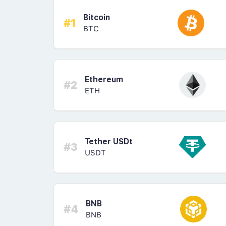
Bitcoin
#1
BTC
Ethereum
#2
ETH
Tether USDt
#3
USDT
BNB
#4
BNB