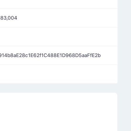
583,004
914b8aE28c1E62f1C488E1D968D5aaFfE2b