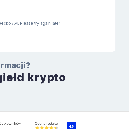
ormacji?
giełd krypto
a
użytkowników
Ocena redakcji
4.5