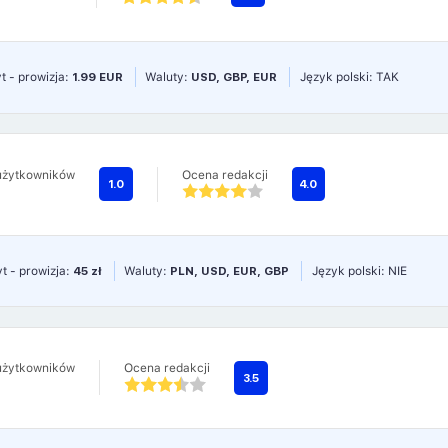
t - prowizja:
1.99 EUR
Waluty:
USD, GBP, EUR
Język polski: TAK
użytkowników
Ocena redakcji
1.0
4.0
t - prowizja:
45 zł
Waluty:
PLN, USD, EUR, GBP
Język polski: NIE
użytkowników
Ocena redakcji
3.5