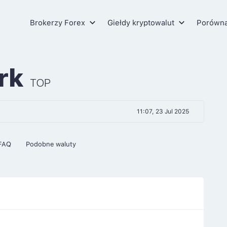
Brokerzy Forex
Giełdy kryptowalut
Porówn
ork
TOP
11:07, 23 Jul 2025
FAQ
Podobne waluty
5