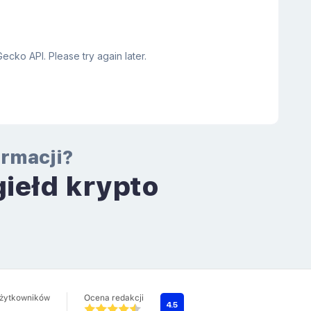
ormacji?
giełd krypto
a
użytkowników
Ocena redakcji
4.5