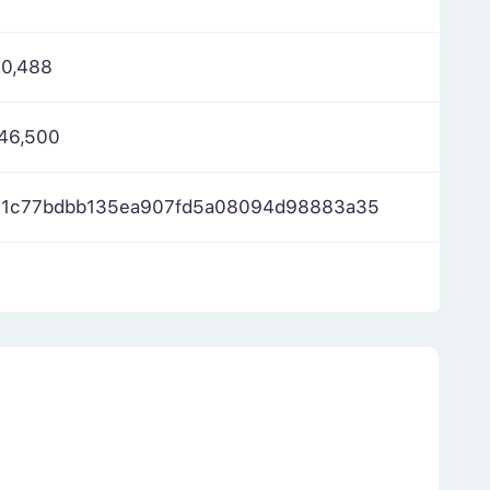
20,488
346,500
c1c77bdbb135ea907fd5a08094d98883a35