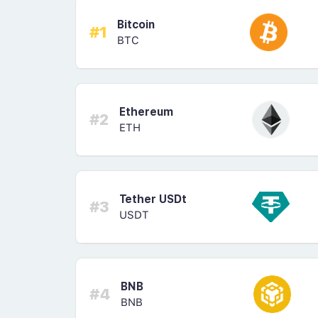
Bitcoin
#1
BTC
Ethereum
#2
ETH
Tether USDt
#3
USDT
BNB
#4
BNB