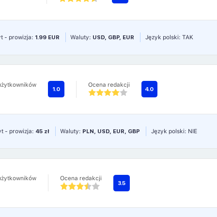
t - prowizja:
1.99 EUR
Waluty:
USD, GBP, EUR
Język polski: TAK
użytkowników
Ocena redakcji
1.0
4.0
t - prowizja:
45 zł
Waluty:
PLN, USD, EUR, GBP
Język polski: NIE
użytkowników
Ocena redakcji
3.5