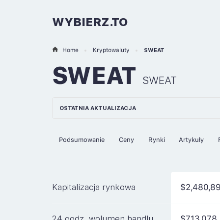
WYBIERZ.TO
Home
Kryptowaluty
SWEAT
SWEAT
SWEAT
OSTATNIA AKTUALIZACJA
Podsumowanie
Ceny
Rynki
Artykuły
Kapitalizacja rynkowa
$2,480,8
24 godz. wolumen handlu
$713,078