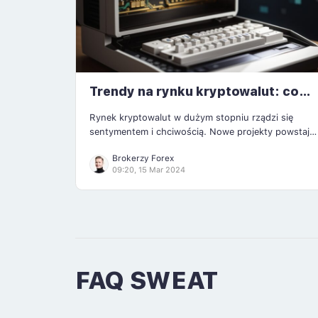
Trendy na rynku kryptowalut: co
daje najwięcej zarobić?
Rynek kryptowalut w dużym stopniu rządzi się
sentymentem i chciwością. Nowe projekty powstają
jak grzyby po deszczu, co dla inwestorów może być
Brokerzy Forex
zgubne. No bo jak w takim gąszczu coinów wybrać
09:20, 15 Mar 2024
te, które zrobią największe wzrosty? Dlatego warto
wiedzieć, od czego zależy twój sukces […]
FAQ SWEAT