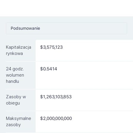
Podsumowanie
Ceny
Kapitalizacja
$3,575,123
Rynki
rynkowa
Artykuły
24 godz.
$0.5414
FAQ
wolumen
handlu
Podobne waluty
Zasoby w
$1,263,103,853
obiegu
Maksymalne
$2,000,000,000
zasoby