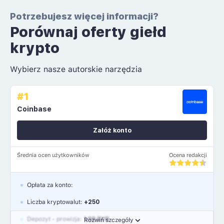
Potrzebujesz więcej informacji?
Porównaj oferty giełd
krypto
Wybierz nasze autorskie narzędzia
#1
Coinbase
Załóż konto
Średnia ocen użytkowników
Ocena redakcji
Opłata za konto:
Liczba kryptowalut:
+250
Depozyt - prowizja:
1.99 EUR
Rozwiń szczegóły