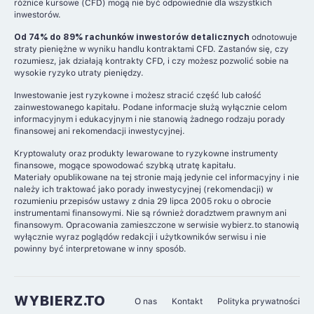
różnice kursowe (CFD) mogą nie być odpowiednie dla wszystkich
inwestorów.
Od 74% do 89% rachunków inwestorów detalicznych
odnotowuje
straty pieniężne w wyniku handlu kontraktami CFD. Zastanów się, czy
rozumiesz, jak działają kontrakty CFD, i czy możesz pozwolić sobie na
wysokie ryzyko utraty pieniędzy.
Inwestowanie jest ryzykowne i możesz stracić część lub całość
zainwestowanego kapitału. Podane informacje służą wyłącznie celom
informacyjnym i edukacyjnym i nie stanowią żadnego rodzaju porady
finansowej ani rekomendacji inwestycyjnej.
Kryptowaluty oraz produkty lewarowane to ryzykowne instrumenty
finansowe, mogące spowodować szybką utratę kapitału.
Materiały opublikowane na tej stronie mają jedynie cel informacyjny i nie
należy ich traktować jako porady inwestycyjnej (rekomendacji) w
rozumieniu przepisów ustawy z dnia 29 lipca 2005 roku o obrocie
instrumentami finansowymi. Nie są również doradztwem prawnym ani
finansowym. Opracowania zamieszczone w serwisie wybierz.to stanowią
wyłącznie wyraz poglądów redakcji i użytkowników serwisu i nie
powinny być interpretowane w inny sposób.
WYBIERZ.TO
O nas
Kontakt
Polityka prywatności