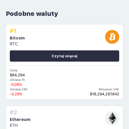
Podobne waluty
#1
Bitcoin
BTC
Czytaj więcej
Cena
$64,284
Zmiana 1h
-0.08%
Zmiana 24h
Wolumen 24h
-0.28%
$18,294,287,642
#2
Ethereum
ETH