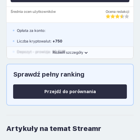
Średnia ocen użytkowników
Ocena redakcji
Opłata za konto:
Liczba kryptowalut:
+750
Depozyt - prowizja:
10 EUR
Rozwiń szczegóły
Waluty:
EUR, GBP, USD
Sprawdź pełny ranking
Język polski: NIE
Przejdź do porównania
Artykuły na temat Streamr