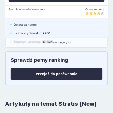
Średnia ocen użytkowników
Ocena redakcji
Opłata za konto:
Liczba kryptowalut:
+750
Depozyt - prowizja:
10 EUR
Rozwiń szczegóły
Waluty:
EUR, GBP, USD
Sprawdź pełny ranking
Język polski: NIE
Przejdź do porównania
Artykuły na temat Stratis [New]