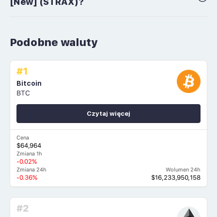
[New] (STRAX)?
Podobne waluty
#1
Bitcoin
BTC
Czytaj więcej
Cena
$64,964
Zmiana 1h
-0.02%
Zmiana 24h
Wolumen 24h
-0.36%
$16,233,950,158
#2