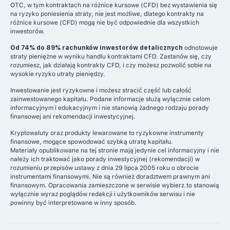
OTC, w tym kontraktach na różnice kursowe (CFD) bez wystawienia się
na ryzyko poniesienia straty, nie jest możliwe, dlatego kontrakty na
różnice kursowe (CFD) mogą nie być odpowiednie dla wszystkich
inwestorów.
Od 74% do 89% rachunków inwestorów detalicznych
odnotowuje
straty pieniężne w wyniku handlu kontraktami CFD. Zastanów się, czy
rozumiesz, jak działają kontrakty CFD, i czy możesz pozwolić sobie na
wysokie ryzyko utraty pieniędzy.
Inwestowanie jest ryzykowne i możesz stracić część lub całość
zainwestowanego kapitału. Podane informacje służą wyłącznie celom
informacyjnym i edukacyjnym i nie stanowią żadnego rodzaju porady
finansowej ani rekomendacji inwestycyjnej.
Kryptowaluty oraz produkty lewarowane to ryzykowne instrumenty
finansowe, mogące spowodować szybką utratę kapitału.
Materiały opublikowane na tej stronie mają jedynie cel informacyjny i nie
należy ich traktować jako porady inwestycyjnej (rekomendacji) w
rozumieniu przepisów ustawy z dnia 29 lipca 2005 roku o obrocie
instrumentami finansowymi. Nie są również doradztwem prawnym ani
finansowym. Opracowania zamieszczone w serwisie wybierz.to stanowią
wyłącznie wyraz poglądów redakcji i użytkowników serwisu i nie
powinny być interpretowane w inny sposób.