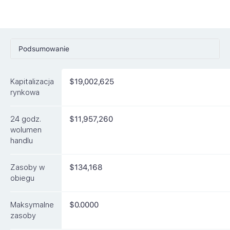
Podsumowanie
Ceny
Kapitalizacja
$19,002,625
Rynki
rynkowa
Artykuły
24 godz.
$11,957,260
FAQ
wolumen
handlu
Podobne waluty
Zasoby w
$134,168
obiegu
Maksymalne
$0.0000
zasoby