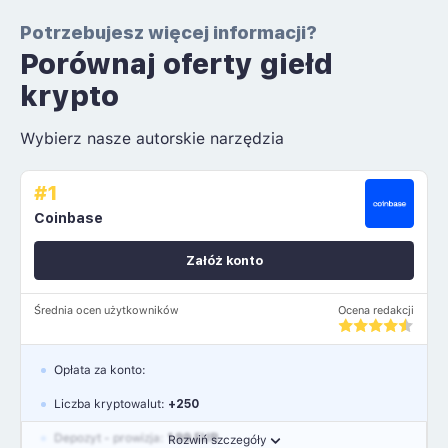
Potrzebujesz więcej informacji?
Porównaj oferty giełd
krypto
Wybierz nasze autorskie narzędzia
#1
Coinbase
Załóż konto
Średnia ocen użytkowników
Ocena redakcji
Opłata za konto:
Liczba kryptowalut:
+250
Depozyt - prowizja:
1.99 EUR
Rozwiń szczegóły