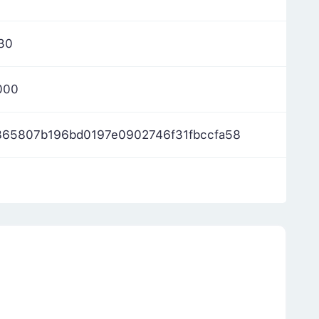
30
000
865807b196bd0197e0902746f31fbccfa58
m