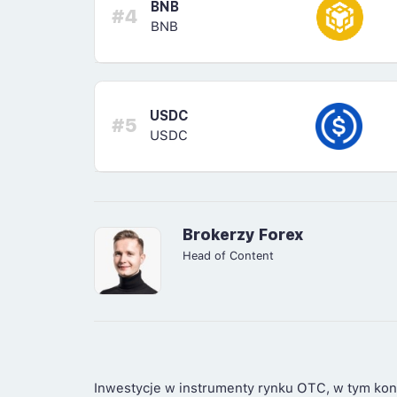
BNB
#4
BNB
USDC
#5
USDC
Brokerzy Forex
Head of Content
Inwestycje w instrumenty rynku OTC, w tym kon