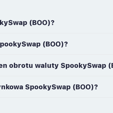
okySwap (BOO)?
s SpookySwap (BOO)?
men obrotu waluty SpookySwap 
a rynkowa SpookySwap (BOO)?