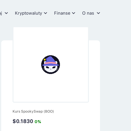
aj
Kryptowaluty
Finanse
O nas
Kurs SpookySwap (BOO)
$0.1830
0%