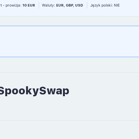
t - prowizja:
10 EUR
Waluty:
EUR, GBP, USD
Język polski: NIE
t SpookySwap