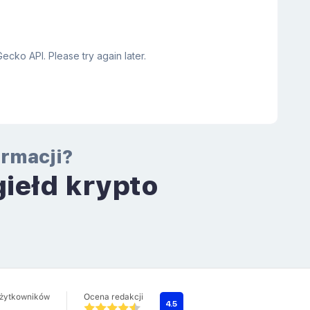
ormacji?
giełd krypto
a
użytkowników
Ocena redakcji
4.5