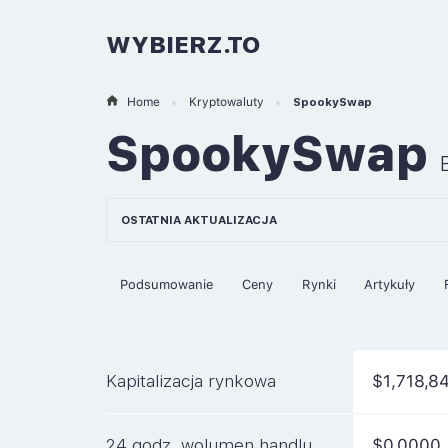
WYBIERZ.TO
Home
Kryptowaluty
SpookySwap
SpookySwap
OSTATNIA AKTUALIZACJA
Podsumowanie
Ceny
Rynki
Artykuły
Kapitalizacja rynkowa
$1,718,8
24 godz. wolumen handlu
$0.0000