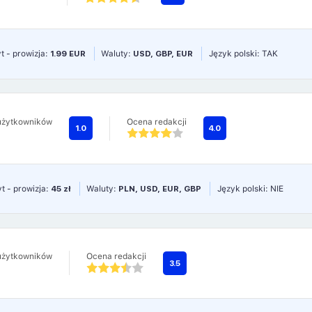
t - prowizja:
1.99 EUR
Waluty:
USD, GBP, EUR
Język polski: TAK
użytkowników
Ocena redakcji
1.0
4.0
t - prowizja:
45 zł
Waluty:
PLN, USD, EUR, GBP
Język polski: NIE
użytkowników
Ocena redakcji
3.5