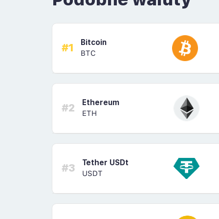
Bitcoin
#1
BTC
Ethereum
#2
ETH
Tether USDt
#3
USDT