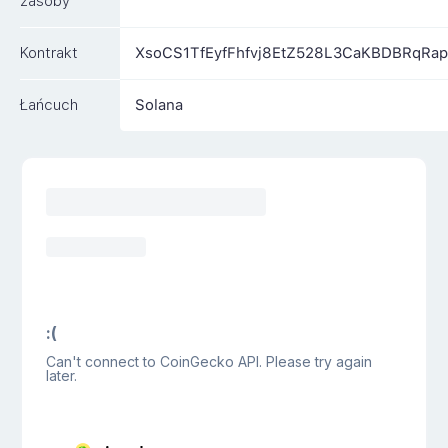
zasoby
Kontrakt
XsoCS1TfEyfFhfvj8EtZ528L3CaKBDBRqR
Łańcuch
Solana