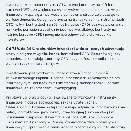
Inwestycje w instrumenty rynku OTC, w tym kontrakty na różnice
kursowe (CFD), ze względu na wykorzystywanie mechanizmu dźwigni
finansowej wiążą się z możliwością poniesienia strat przekraczających
wartość depozytu. Osiągnięcie zysku na transakcjach na instrumentach
OTC, w tym kontraktach na różnice kursowe (CFD) bez wystawienia się
na ryzyko poniesienia straty, nie jest możliwe, dlatego kontrakty na
różnice kursowe (CFD) mogą nie być odpowiednie dla wszystkich
inwestorów.
Od 74% do 89% rachunków inwestorów detalicznych
odnotowuje
straty pieniężne w wyniku handlu kontraktami CFD. Zastanów się, czy
rozumiesz, jak działają kontrakty CFD, i czy możesz pozwolić sobie na
wysokie ryzyko utraty pieniędzy.
Inwestowanie jest ryzykowne i możesz stracić część lub całość
zainwestowanego kapitału. Podane informacje służą wyłącznie celom
informacyjnym i edukacyjnym i nie stanowią żadnego rodzaju porady
finansowej ani rekomendacji inwestycyjnej.
Kryptowaluty oraz produkty lewarowane to ryzykowne instrumenty
finansowe, mogące spowodować szybką utratę kapitału.
Materiały opublikowane na tej stronie mają jedynie cel informacyjny i nie
należy ich traktować jako porady inwestycyjnej (rekomendacji) w
rozumieniu przepisów ustawy z dnia 29 lipca 2005 roku o obrocie
instrumentami finansowymi. Nie są również doradztwem prawnym ani
finansowym. Opracowania zamieszczone w serwisie wybierz.to stanowią