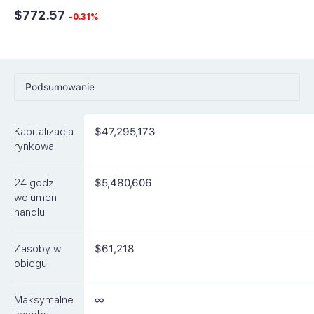
$772.57
-0.31%
Podsumowanie
Ceny
Kapitalizacja
$47,295,173
Rynki
rynkowa
Artykuły
24 godz.
$5,480,606
FAQ
wolumen
handlu
Podobne waluty
Zasoby w
$61,218
obiegu
Maksymalne
∞