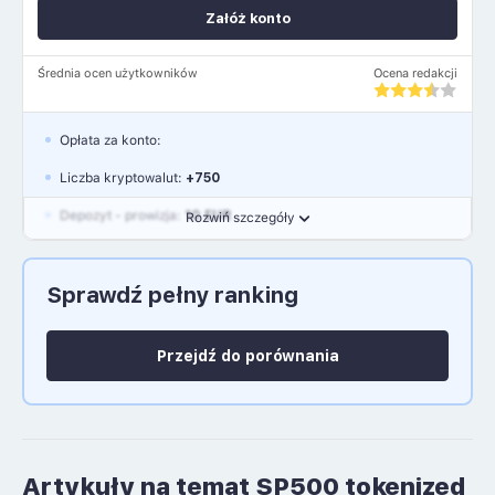
Załóż konto
Średnia ocen użytkowników
Ocena redakcji
Opłata za konto:
Liczba kryptowalut:
+750
Depozyt - prowizja:
10 EUR
Rozwiń szczegóły
Waluty:
EUR, GBP, USD
Sprawdź pełny ranking
Język polski: NIE
Przejdź do porównania
Artykuły na temat SP500 tokenized