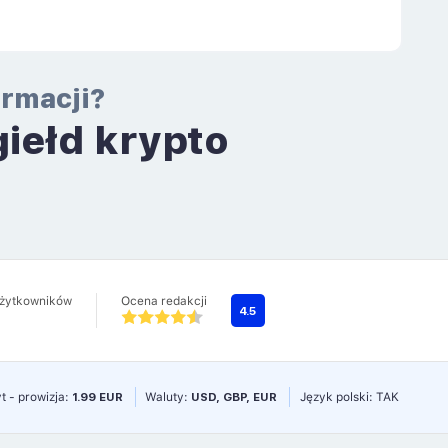
ormacji?
giełd krypto
a
użytkowników
Ocena redakcji
4.5
t - prowizja:
1.99 EUR
Waluty:
USD, GBP, EUR
Język polski: TAK