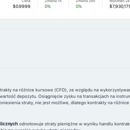
Cena
Zmiana 1h
Zmiana 24h
Wolumen 24
$0.9999
0%
0%
$7,930,17
trakty na różnice kursowe (CFD), ze względu na wykorzystywa
 wartość depozytu. Osiągnięcie zysku na transakcjach na instr
niesienia straty, nie jest możliwe, dlatego kontrakty na różni
licznych
odnotowuje straty pieniężne w wyniku handlu kontrakt