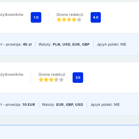
użytkowników
Ocena redakcji
1.0
4.0
t - prowizja:
45 zł
Waluty:
PLN, USD, EUR, GBP
Język polski: NIE
użytkowników
Ocena redakcji
3.5
t - prowizja:
10 EUR
Waluty:
EUR, GBP, USD
Język polski: NIE