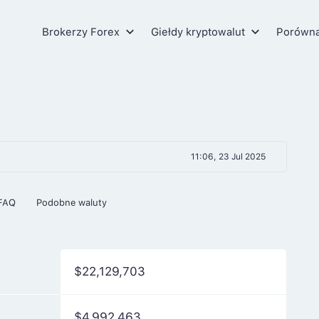
Brokerzy Forex
Giełdy kryptowalut
Porówn
11:06, 23 Jul 2025
FAQ
Podobne waluty
$22,129,703
$4,992,463