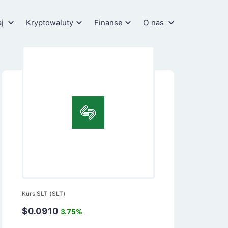
aj
Kryptowaluty
Finanse
O nas
Kurs SLT (SLT)
$0.0910
3.75%