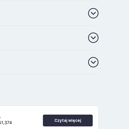
h
Czytaj więcej
51,374