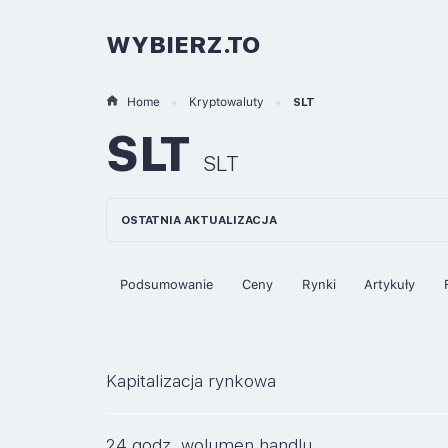
WYBIERZ.TO
Home
Kryptowaluty
SLT
SLT
SLT
OSTATNIA AKTUALIZACJA
Podsumowanie
Ceny
Rynki
Artykuły
Kapitalizacja rynkowa
24 godz. wolumen handlu