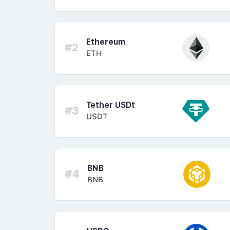
Ethereum
#2
ETH
Tether USDt
#3
USDT
BNB
#4
BNB