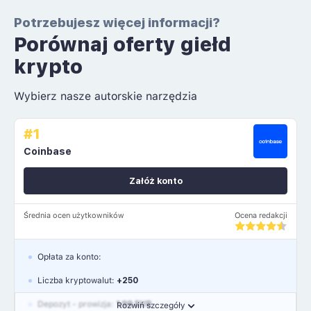
Potrzebujesz więcej informacji?
Porównaj oferty giełd
krypto
Wybierz nasze autorskie narzędzia
#1
Coinbase
Załóż konto
Średnia ocen użytkowników
Ocena redakcji
Opłata za konto:
Liczba kryptowalut:
+250
Depozyt - prowizja:
1.99 EUR
Rozwiń szczegóły