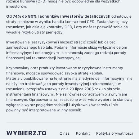
różnice kursowe (CFD) mogą nie być odpowiednie dla wszystkich
inwestorów.
Od 74% do 89% rachunków inwestorów detalicznych
odnotowuje
straty pieniężne w wyniku handlu kontraktami CFD. Zastanów się, czy
rozumiesz, jak działają kontrakty CFD, i czy możesz pozwolić sobie na
wysokie ryzyko utraty pieniędzy.
Inwestowanie jest ryzykowne i możesz stracić część lub całość
zainwestowanego kapitału. Podane informacje służą wyłącznie celom
informacyjnym i edukacyjnym i nie stanowią żadnego rodzaju porady
finansowej ani rekomendacji inwestycyjnej.
Kryptowaluty oraz produkty lewarowane to ryzykowne instrumenty
finansowe, mogące spowodować szybką utratę kapitału.
Materiały opublikowane na tej stronie mają jedynie cel informacyjny i nie
należy ich traktować jako porady inwestycyjnej (rekomendacji) w
rozumieniu przepisów ustawy z dnia 29 lipca 2005 roku o obrocie
instrumentami finansowymi. Nie są również doradztwem prawnym ani
finansowym. Opracowania zamieszczone w serwisie wybierz.to stanowią
wyłącznie wyraz poglądów redakcji i użytkowników serwisu i nie
powinny być interpretowane w inny sposób.
WYBIERZ.TO
O nas
Kontakt
Polityka prywatności