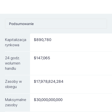
Podsumowanie
Ceny
Kapitalizacja
$890,780
Rynki
rynkowa
Artykuły
24 godz.
$147,065
FAQ
wolumen
handlu
Podobne waluty
Zasoby w
$17,978,824,284
obiegu
Maksymalne
$30,000,000,000
zasoby