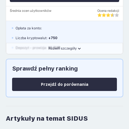
Średnia ocen użytkowników
Ocena redakcji
Opłata za konto:
Liczba kryptowalut:
+750
Depozyt - prowizja:
10 EUR
Rozwiń szczegóły
Waluty:
EUR, GBP, USD
Sprawdź pełny ranking
Język polski: NIE
Przejdź do porównania
Artykuły na temat SIDUS