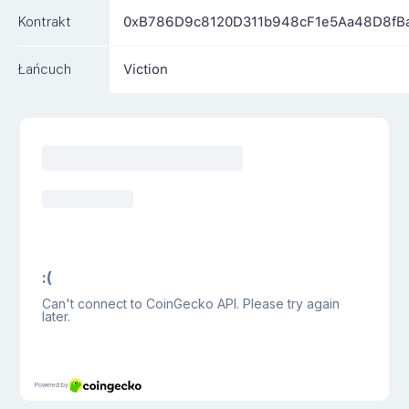
Kontrakt
0xB786D9c8120D311b948cF1e5Aa48D8fBa
Łańcuch
Viction