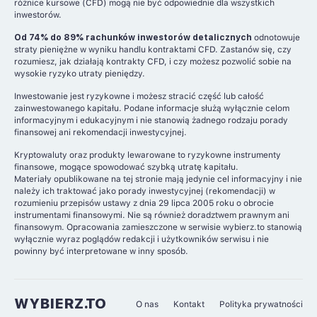
różnice kursowe (CFD) mogą nie być odpowiednie dla wszystkich
inwestorów.
Od 74% do 89% rachunków inwestorów detalicznych
odnotowuje
straty pieniężne w wyniku handlu kontraktami CFD. Zastanów się, czy
rozumiesz, jak działają kontrakty CFD, i czy możesz pozwolić sobie na
wysokie ryzyko utraty pieniędzy.
Inwestowanie jest ryzykowne i możesz stracić część lub całość
zainwestowanego kapitału. Podane informacje służą wyłącznie celom
informacyjnym i edukacyjnym i nie stanowią żadnego rodzaju porady
finansowej ani rekomendacji inwestycyjnej.
Kryptowaluty oraz produkty lewarowane to ryzykowne instrumenty
finansowe, mogące spowodować szybką utratę kapitału.
Materiały opublikowane na tej stronie mają jedynie cel informacyjny i nie
należy ich traktować jako porady inwestycyjnej (rekomendacji) w
rozumieniu przepisów ustawy z dnia 29 lipca 2005 roku o obrocie
instrumentami finansowymi. Nie są również doradztwem prawnym ani
finansowym. Opracowania zamieszczone w serwisie wybierz.to stanowią
wyłącznie wyraz poglądów redakcji i użytkowników serwisu i nie
powinny być interpretowane w inny sposób.
WYBIERZ.TO
O nas
Kontakt
Polityka prywatności