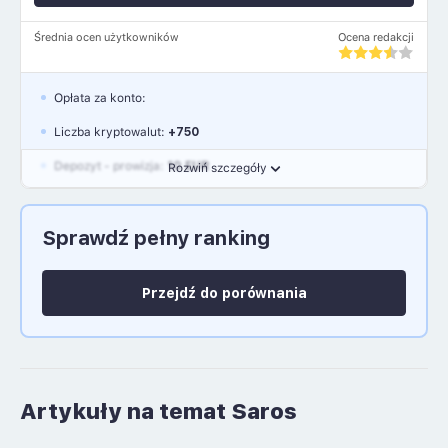
Średnia ocen użytkowników
Ocena redakcji
Opłata za konto:
Liczba kryptowalut:
+750
Depozyt - prowizja:
10 EUR
Rozwiń szczegóły
Waluty:
EUR, GBP, USD
Sprawdź pełny ranking
Język polski: NIE
Przejdź do porównania
Artykuły na temat Saros