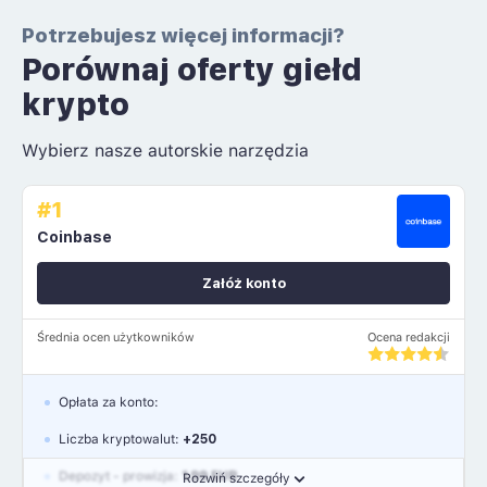
Potrzebujesz więcej informacji?
Porównaj oferty giełd
krypto
Wybierz nasze autorskie narzędzia
#1
Coinbase
Załóż konto
Średnia ocen użytkowników
Ocena redakcji
Opłata za konto:
Liczba kryptowalut:
+250
Depozyt - prowizja:
1.99 EUR
Rozwiń szczegóły