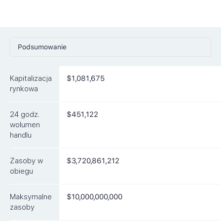
Podsumowanie
Ceny
Kapitalizacja
$1,081,675
Rynki
rynkowa
Artykuły
24 godz.
$451,122
FAQ
wolumen
handlu
Podobne waluty
Zasoby w
$3,720,861,212
obiegu
Maksymalne
$10,000,000,000
zasoby