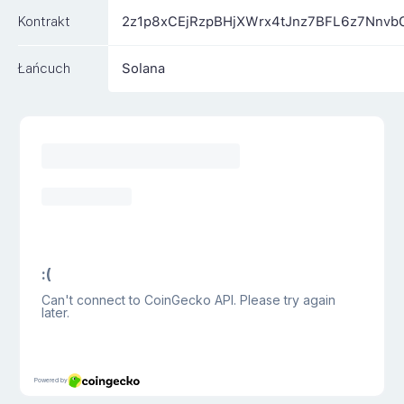
Kontrakt
2z1p8xCEjRzpBHjXWrx4tJnz7BFL6z7Nnv
Łańcuch
Solana