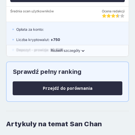
Średnia ocen użytkowników
Ocena redakcji
Opłata za konto:
Liczba kryptowalut:
+750
Depozyt - prowizja:
10 EUR
Rozwiń szczegóły
Waluty:
EUR, GBP, USD
Sprawdź pełny ranking
Język polski: NIE
Przejdź do porównania
Artykuły na temat San Chan