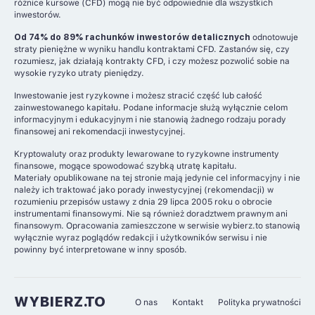
różnice kursowe (CFD) mogą nie być odpowiednie dla wszystkich
inwestorów.
Od 74% do 89% rachunków inwestorów detalicznych
odnotowuje
straty pieniężne w wyniku handlu kontraktami CFD. Zastanów się, czy
rozumiesz, jak działają kontrakty CFD, i czy możesz pozwolić sobie na
wysokie ryzyko utraty pieniędzy.
Inwestowanie jest ryzykowne i możesz stracić część lub całość
zainwestowanego kapitału. Podane informacje służą wyłącznie celom
informacyjnym i edukacyjnym i nie stanowią żadnego rodzaju porady
finansowej ani rekomendacji inwestycyjnej.
Kryptowaluty oraz produkty lewarowane to ryzykowne instrumenty
finansowe, mogące spowodować szybką utratę kapitału.
Materiały opublikowane na tej stronie mają jedynie cel informacyjny i nie
należy ich traktować jako porady inwestycyjnej (rekomendacji) w
rozumieniu przepisów ustawy z dnia 29 lipca 2005 roku o obrocie
instrumentami finansowymi. Nie są również doradztwem prawnym ani
finansowym. Opracowania zamieszczone w serwisie wybierz.to stanowią
wyłącznie wyraz poglądów redakcji i użytkowników serwisu i nie
powinny być interpretowane w inny sposób.
WYBIERZ.TO
O nas
Kontakt
Polityka prywatności