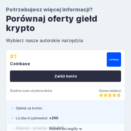
Potrzebujesz więcej informacji?
Porównaj oferty giełd
krypto
Wybierz nasze autorskie narzędzia
#1
Coinbase
Załóż konto
Średnia ocen użytkowników
Ocena redakcji
Opłata za konto:
Liczba kryptowalut:
+250
Depozyt - prowizja:
1.99 EUR
Rozwiń szczegóły