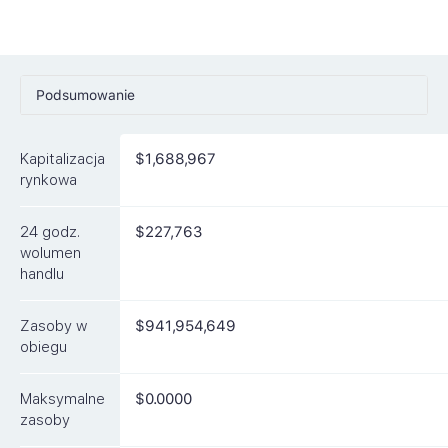
Podsumowanie
Ceny
Kapitalizacja
$1,688,967
Rynki
rynkowa
Artykuły
24 godz.
$227,763
FAQ
wolumen
handlu
Podobne waluty
Zasoby w
$941,954,649
obiegu
Maksymalne
$0.0000
zasoby