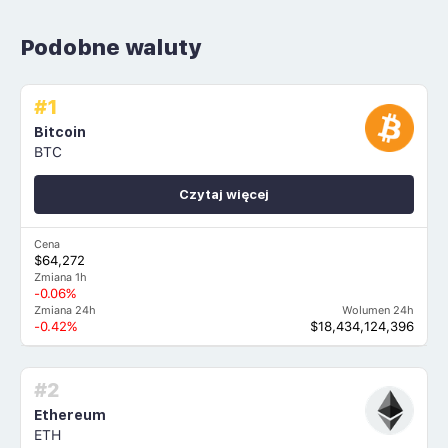
Podobne waluty
#1
Bitcoin
BTC
Czytaj więcej
Cena
$64,272
Zmiana 1h
-0.06%
Zmiana 24h
Wolumen 24h
-0.42%
$18,434,124,396
#2
Ethereum
ETH