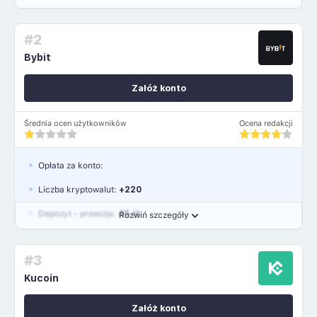
Waluty:
USD, GBP, EUR
#2
Język polski: TAK
Bybit
Załóż konto
Średnia ocen użytkowników
Ocena redakcji
Opłata za konto:
Liczba kryptowalut:
+220
Depozyt - prowizja:
45 zł
Rozwiń szczegóły
Waluty:
PLN, USD, EUR, GBP
#3
Język polski: NIE
Kucoin
Załóż konto