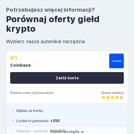
Potrzebujesz więcej informacji?
Porównaj oferty giełd
krypto
Wybierz nasze autorskie narzędzia
#1
Coinbase
Załóż konto
Średnia ocen użytkowników
Ocena redakcji
Opłata za konto:
Liczba kryptowalut:
+250
Depozyt - prowizja:
1.99 EUR
Rozwiń szczegóły