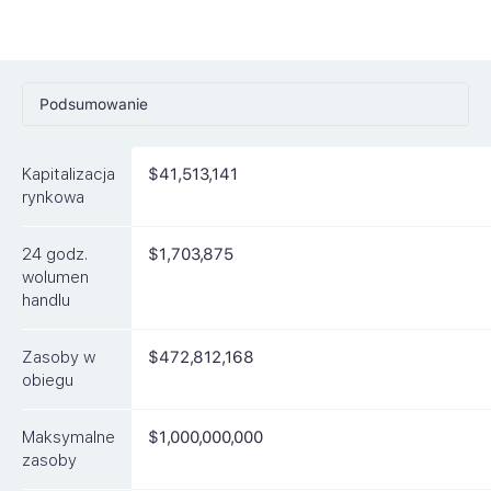
Podsumowanie
Ceny
Kapitalizacja
$41,513,141
Rynki
rynkowa
Artykuły
24 godz.
$1,703,875
FAQ
wolumen
handlu
Podobne waluty
Zasoby w
$472,812,168
obiegu
Maksymalne
$1,000,000,000
zasoby