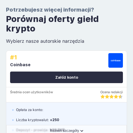
Potrzebujesz więcej informacji?
Porównaj oferty giełd
krypto
Wybierz nasze autorskie narzędzia
#1
Coinbase
Załóż konto
Średnia ocen użytkowników
Ocena redakcji
Opłata za konto:
Liczba kryptowalut:
+250
Depozyt - prowizja:
1.99 EUR
Rozwiń szczegóły