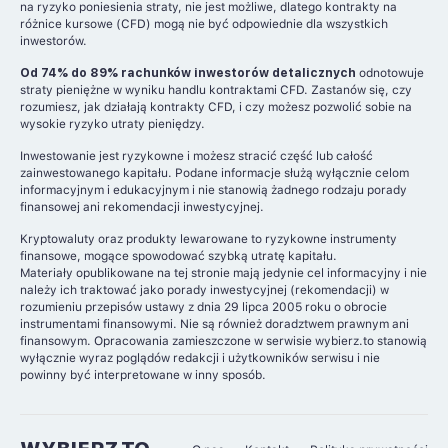
na ryzyko poniesienia straty, nie jest możliwe, dlatego kontrakty na
różnice kursowe (CFD) mogą nie być odpowiednie dla wszystkich
inwestorów.
Od 74% do 89% rachunków inwestorów detalicznych
odnotowuje
straty pieniężne w wyniku handlu kontraktami CFD. Zastanów się, czy
rozumiesz, jak działają kontrakty CFD, i czy możesz pozwolić sobie na
wysokie ryzyko utraty pieniędzy.
Inwestowanie jest ryzykowne i możesz stracić część lub całość
zainwestowanego kapitału. Podane informacje służą wyłącznie celom
informacyjnym i edukacyjnym i nie stanowią żadnego rodzaju porady
finansowej ani rekomendacji inwestycyjnej.
Kryptowaluty oraz produkty lewarowane to ryzykowne instrumenty
finansowe, mogące spowodować szybką utratę kapitału.
Materiały opublikowane na tej stronie mają jedynie cel informacyjny i nie
należy ich traktować jako porady inwestycyjnej (rekomendacji) w
rozumieniu przepisów ustawy z dnia 29 lipca 2005 roku o obrocie
instrumentami finansowymi. Nie są również doradztwem prawnym ani
finansowym. Opracowania zamieszczone w serwisie wybierz.to stanowią
wyłącznie wyraz poglądów redakcji i użytkowników serwisu i nie
powinny być interpretowane w inny sposób.