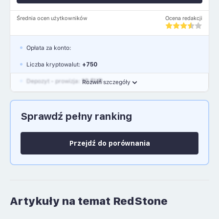
Średnia ocen użytkowników
Ocena redakcji
Opłata za konto:
Liczba kryptowalut:
+750
Depozyt - prowizja:
10 EUR
Rozwiń szczegóły
Waluty:
EUR, GBP, USD
Sprawdź pełny ranking
Język polski: NIE
Przejdź do porównania
Artykuły na temat RedStone