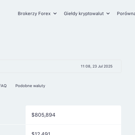
Brokerzy Forex
Giełdy kryptowalut
Porówn
11:08, 23 Jul 2025
FAQ
Podobne waluty
$805,894
$12,491