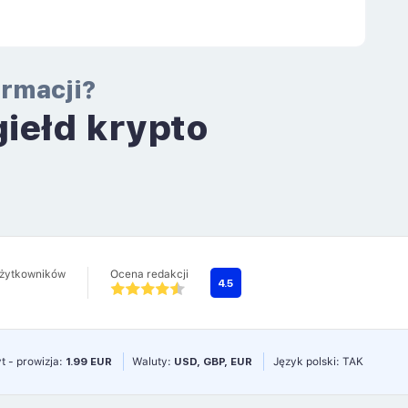
ormacji?
giełd krypto
a
użytkowników
Ocena redakcji
4.5
t - prowizja:
1.99 EUR
Waluty:
USD, GBP, EUR
Język polski: TAK