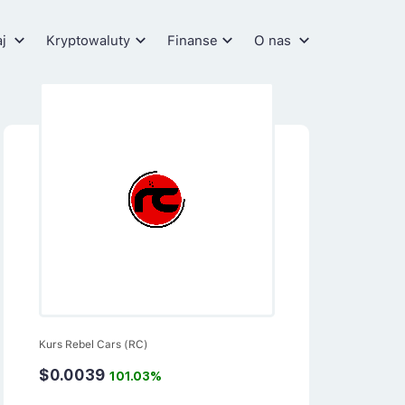
aj
Kryptowaluty
Finanse
O nas
Kurs Rebel Cars (RC)
$0.0039
101.03%