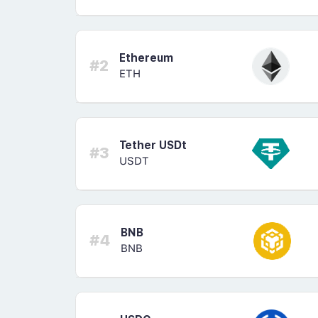
Ethereum
#2
ETH
Tether USDt
#3
USDT
BNB
#4
BNB