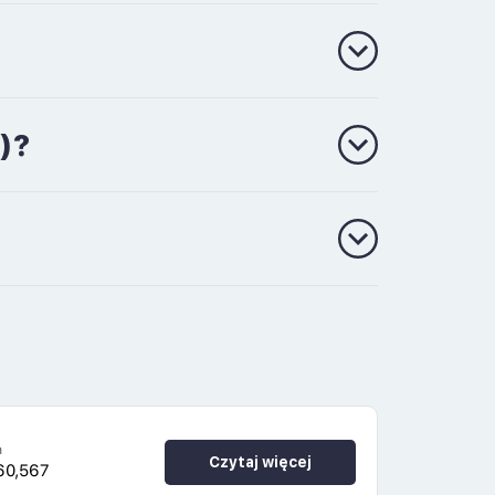
)?
h
Czytaj więcej
60,567