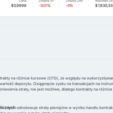
Cena
Zmiana 1h
Zmiana 24h
Wolumen 24
$0.9998
-0.01%
-0%
$7,830,33
trakty na różnice kursowe (CFD), ze względu na wykorzystywa
 wartość depozytu. Osiągnięcie zysku na transakcjach na instr
niesienia straty, nie jest możliwe, dlatego kontrakty na różni
licznych
odnotowuje straty pieniężne w wyniku handlu kontrakt