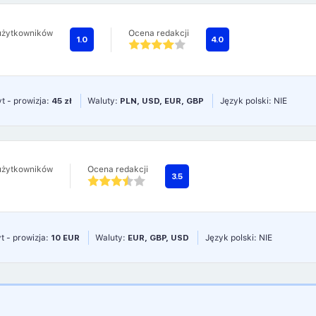
użytkowników
Ocena redakcji
1.0
4.0
t - prowizja:
45 zł
Waluty:
PLN, USD, EUR, GBP
Język polski: NIE
użytkowników
Ocena redakcji
3.5
t - prowizja:
10 EUR
Waluty:
EUR, GBP, USD
Język polski: NIE