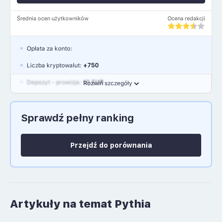
Średnia ocen użytkowników
Ocena redakcji
Opłata za konto:
Liczba kryptowalut:
+750
Depozyt - prowizja:
10 EUR
Rozwiń szczegóły
Waluty:
EUR, GBP, USD
Sprawdź pełny ranking
Język polski: NIE
Przejdź do porównania
Artykuły na temat Pythia