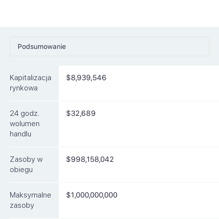
Podsumowanie
Ceny
Kapitalizacja
$8,939,546
Rynki
rynkowa
Artykuły
24 godz.
$32,689
FAQ
wolumen
handlu
Podobne waluty
Zasoby w
$998,158,042
obiegu
Maksymalne
$1,000,000,000
zasoby