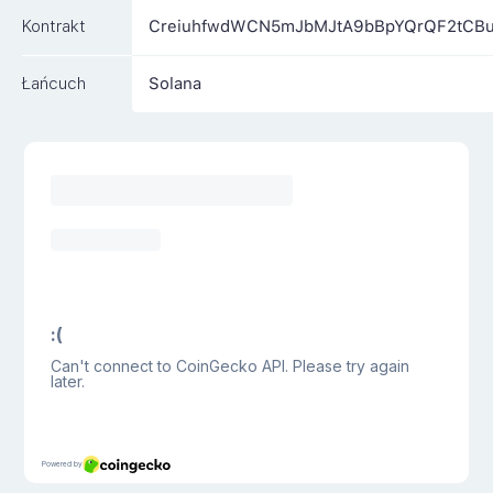
Kontrakt
CreiuhfwdWCN5mJbMJtA9bBpYQrQF2tCB
Łańcuch
Solana