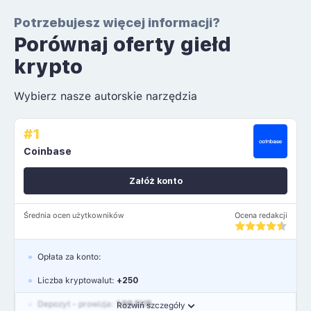
Potrzebujesz więcej informacji?
Porównaj oferty giełd
krypto
Wybierz nasze autorskie narzędzia
#1
Coinbase
Załóż konto
Średnia ocen użytkowników
Ocena redakcji
Opłata za konto:
Liczba kryptowalut:
+250
Depozyt - prowizja:
1.99 EUR
Rozwiń szczegóły