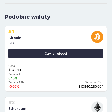
Podobne waluty
#1
Bitcoin
BTC
Czytaj więcej
Cena
$64,319
Zmiana 1h
0.18%
Zmiana 24h
Wolumen 24h
-0.66%
$17,840,280,604
#2
Ethereum