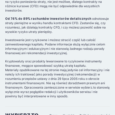
na ryzyko poniesienia straty, nie jest możliwe, dlatego kontrakty na
różnice kursowe (CFD) mogą nie być odpowiednie dla wszystkich
inwestorów.
Od 74% do 89% rachunków inwestorów detalicznych
odnotowuje
straty pieniężne w wyniku handlu kontraktami CFD. Zastanów się, czy
rozumiesz, jak działają kontrakty CFD, i czy możesz pozwolić sobie na
wysokie ryzyko utraty pieniędzy.
Inwestowanie jest ryzykowne i możesz stracić część lub całość
zainwestowanego kapitału. Podane informacje służą wyłącznie celom
informacyjnym i edukacyjnym i nie stanowią żadnego rodzaju porady
finansowej ani rekomendacji inwestycyjnej.
Kryptowaluty oraz produkty lewarowane to ryzykowne instrumenty
finansowe, mogące spowodować szybką utratę kapitału.
Materiały opublikowane na tej stronie mają jedynie cel informacyjny i nie
należy ich traktować jako porady inwestycyjnej (rekomendacji) w
rozumieniu przepisów ustawy z dnia 29 lipca 2005 roku o obrocie
instrumentami finansowymi. Nie są również doradztwem prawnym ani
finansowym. Opracowania zamieszczone w serwisie wybierz.to stanowią
wyłącznie wyraz poglądów redakcji i użytkowników serwisu i nie
powinny być interpretowane w inny sposób.