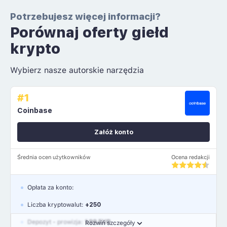
Potrzebujesz więcej informacji?
Porównaj oferty giełd
krypto
Wybierz nasze autorskie narzędzia
#1
Coinbase
Załóż konto
Średnia ocen użytkowników
Ocena redakcji
Opłata za konto:
Liczba kryptowalut:
+250
Depozyt - prowizja:
1.99 EUR
Rozwiń szczegóły