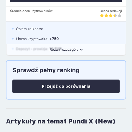
Średnia ocen użytkowników
Ocena redakcji
Opłata za konto:
Liczba kryptowalut:
+750
Depozyt - prowizja:
10 EUR
Rozwiń szczegóły
Waluty:
EUR, GBP, USD
Sprawdź pełny ranking
Język polski: NIE
Przejdź do porównania
Artykuły na temat Pundi X (New)