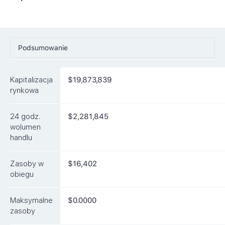
Podsumowanie
Ceny
Kapitalizacja
$19,873,839
Rynki
rynkowa
Artykuły
24 godz.
$2,281,845
FAQ
wolumen
handlu
Podobne waluty
Zasoby w
$16,402
obiegu
Maksymalne
$0.0000
zasoby