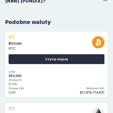
(New) (PUNDIX)?
Podobne waluty
#1
Bitcoin
BTC
Czytaj więcej
Cena
$64,988
Zmiana 1h
0.11%
Zmiana 24h
Wolumen 24h
0.9%
$21,975,714,631
#2