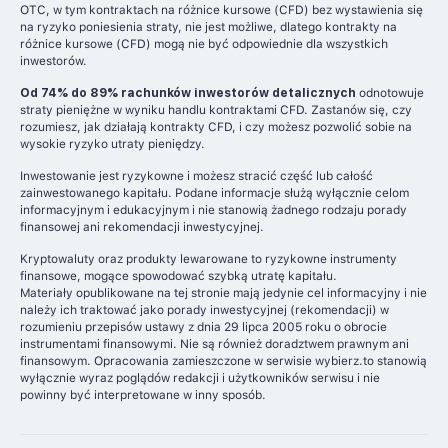
OTC, w tym kontraktach na różnice kursowe (CFD) bez wystawienia się
na ryzyko poniesienia straty, nie jest możliwe, dlatego kontrakty na
różnice kursowe (CFD) mogą nie być odpowiednie dla wszystkich
inwestorów.
Od 74% do 89% rachunków inwestorów detalicznych
odnotowuje
straty pieniężne w wyniku handlu kontraktami CFD. Zastanów się, czy
rozumiesz, jak działają kontrakty CFD, i czy możesz pozwolić sobie na
wysokie ryzyko utraty pieniędzy.
Inwestowanie jest ryzykowne i możesz stracić część lub całość
zainwestowanego kapitału. Podane informacje służą wyłącznie celom
informacyjnym i edukacyjnym i nie stanowią żadnego rodzaju porady
finansowej ani rekomendacji inwestycyjnej.
Kryptowaluty oraz produkty lewarowane to ryzykowne instrumenty
finansowe, mogące spowodować szybką utratę kapitału.
Materiały opublikowane na tej stronie mają jedynie cel informacyjny i nie
należy ich traktować jako porady inwestycyjnej (rekomendacji) w
rozumieniu przepisów ustawy z dnia 29 lipca 2005 roku o obrocie
instrumentami finansowymi. Nie są również doradztwem prawnym ani
finansowym. Opracowania zamieszczone w serwisie wybierz.to stanowią
wyłącznie wyraz poglądów redakcji i użytkowników serwisu i nie
powinny być interpretowane w inny sposób.