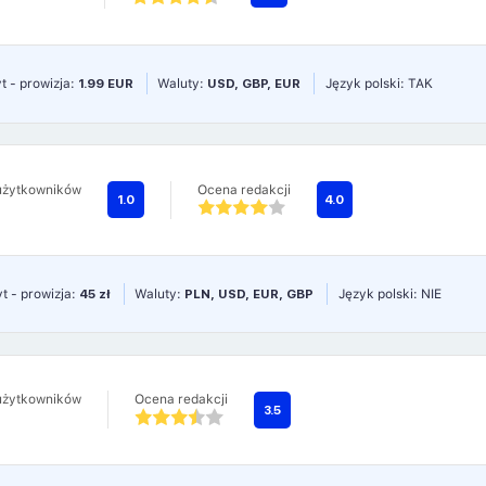
t - prowizja:
1.99 EUR
Waluty:
USD, GBP, EUR
Język polski: TAK
użytkowników
Ocena redakcji
1.0
4.0
t - prowizja:
45 zł
Waluty:
PLN, USD, EUR, GBP
Język polski: NIE
użytkowników
Ocena redakcji
3.5