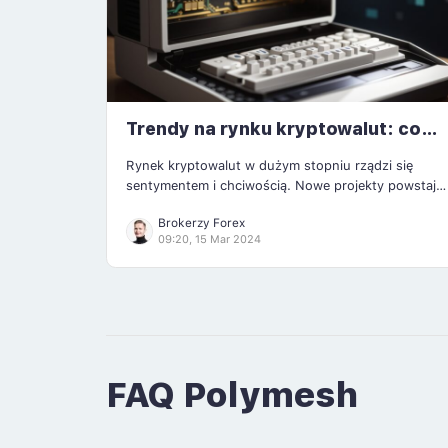
Trendy na rynku kryptowalut: co
daje najwięcej zarobić?
Rynek kryptowalut w dużym stopniu rządzi się
sentymentem i chciwością. Nowe projekty powstają
jak grzyby po deszczu, co dla inwestorów może być
Brokerzy Forex
zgubne. No bo jak w takim gąszczu coinów wybrać
09:20, 15 Mar 2024
te, które zrobią największe wzrosty? Dlatego warto
wiedzieć, od czego zależy twój sukces […]
FAQ Polymesh