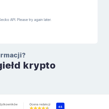
ormacji?
giełd krypto
a
użytkowników
Ocena redakcji
4.5