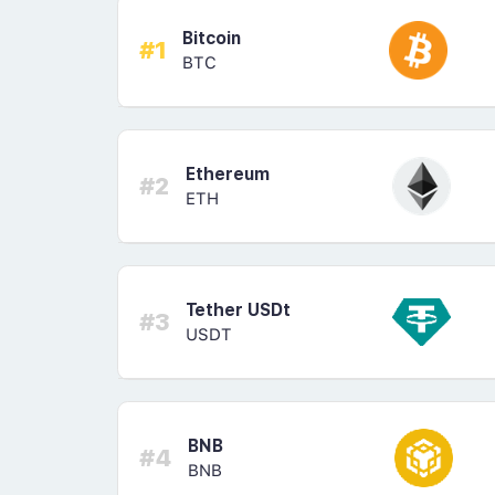
Bitcoin
#1
BTC
Ethereum
#2
ETH
Tether USDt
#3
USDT
BNB
#4
BNB