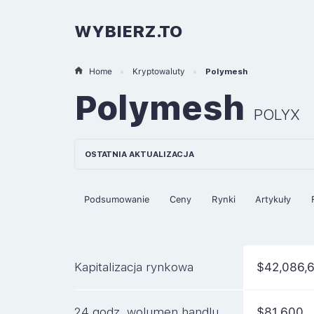
WYBIERZ.TO
Home
Kryptowaluty
Polymesh
Polymesh
POLYX
OSTATNIA AKTUALIZACJA
Podsumowanie
Ceny
Rynki
Artykuły
Kapitalizacja rynkowa
$42,086,
24 godz. wolumen handlu
$81,600