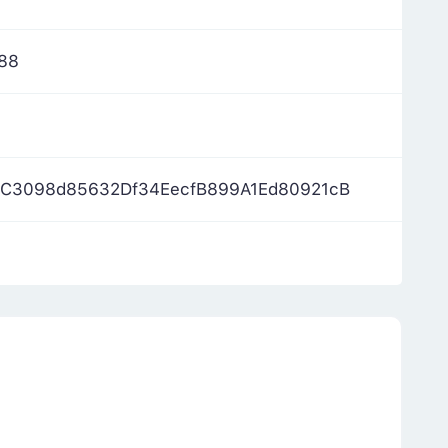
388
1C3098d85632Df34EecfB899A1Ed80921cB