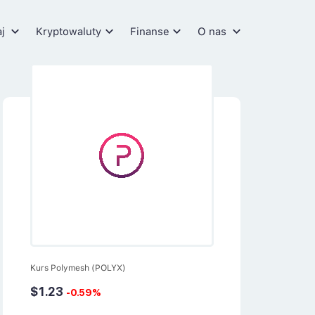
aj
Kryptowaluty
Finanse
O nas
Kurs Polymesh (POLYX)
$1.23
-0.59%