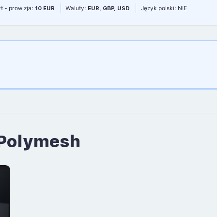
t - prowizja:
10 EUR
Waluty:
EUR, GBP, USD
Język polski: NIE
 Polymesh