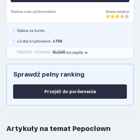
Średnia ocen użytkowników
Ocena redakcji
Opłata za konto:
Liczba kryptowalut:
+750
Depozyt - prowizja:
10 EUR
Rozwiń szczegóły
Waluty:
EUR, GBP, USD
Sprawdź pełny ranking
Język polski: NIE
Przejdź do porównania
Artykuły na temat Pepoclown