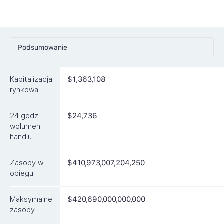
Podsumowanie
Ceny
Kapitalizacja
$1,363,108
Rynki
rynkowa
Artykuły
24 godz.
$24,736
FAQ
wolumen
handlu
Podobne waluty
Zasoby w
$410,973,007,204,250
obiegu
Maksymalne
$420,690,000,000,000
zasoby