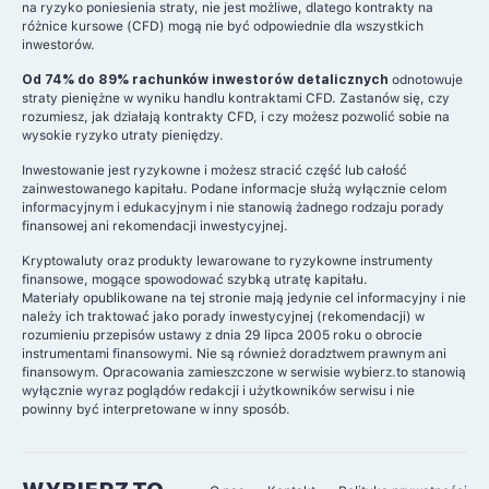
na ryzyko poniesienia straty, nie jest możliwe, dlatego kontrakty na
różnice kursowe (CFD) mogą nie być odpowiednie dla wszystkich
inwestorów.
Od 74% do 89% rachunków inwestorów detalicznych
odnotowuje
straty pieniężne w wyniku handlu kontraktami CFD. Zastanów się, czy
rozumiesz, jak działają kontrakty CFD, i czy możesz pozwolić sobie na
wysokie ryzyko utraty pieniędzy.
Inwestowanie jest ryzykowne i możesz stracić część lub całość
zainwestowanego kapitału. Podane informacje służą wyłącznie celom
informacyjnym i edukacyjnym i nie stanowią żadnego rodzaju porady
finansowej ani rekomendacji inwestycyjnej.
Kryptowaluty oraz produkty lewarowane to ryzykowne instrumenty
finansowe, mogące spowodować szybką utratę kapitału.
Materiały opublikowane na tej stronie mają jedynie cel informacyjny i nie
należy ich traktować jako porady inwestycyjnej (rekomendacji) w
rozumieniu przepisów ustawy z dnia 29 lipca 2005 roku o obrocie
instrumentami finansowymi. Nie są również doradztwem prawnym ani
finansowym. Opracowania zamieszczone w serwisie wybierz.to stanowią
wyłącznie wyraz poglądów redakcji i użytkowników serwisu i nie
powinny być interpretowane w inny sposób.