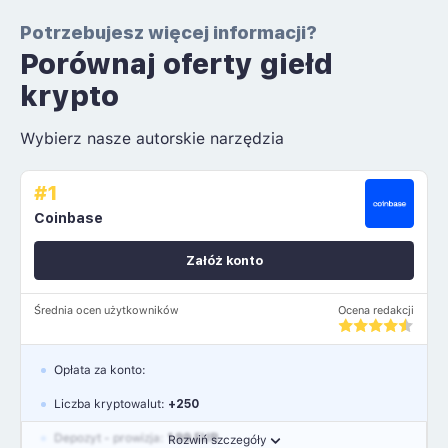
Potrzebujesz więcej informacji?
Porównaj oferty giełd
krypto
Wybierz nasze autorskie narzędzia
#1
Coinbase
Załóż konto
Średnia ocen użytkowników
Ocena redakcji
Opłata za konto:
Liczba kryptowalut:
+250
Depozyt - prowizja:
1.99 EUR
Rozwiń szczegóły