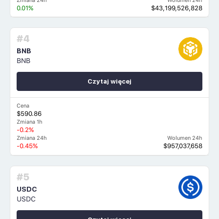
Zmiana 24h
Wolumen 24h
0.01%
$43,199,526,828
#4
BNB
BNB
Czytaj więcej
Cena
$590.86
Zmiana 1h
-0.2%
Zmiana 24h
Wolumen 24h
-0.45%
$957,037,658
#5
USDC
USDC