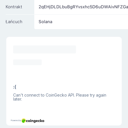
Kontrakt
2qEHjDLDLbuBgRYvsxhc5D6uDWAivNFZGa
Łańcuch
Solana