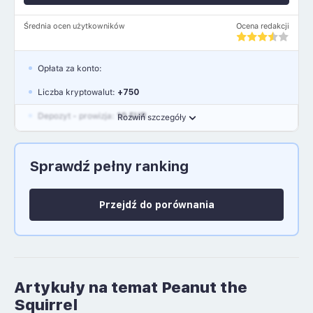
Średnia ocen użytkowników
Ocena redakcji
Opłata za konto:
Liczba kryptowalut:
+750
Depozyt - prowizja:
10 EUR
Rozwiń szczegóły
Waluty:
EUR, GBP, USD
Sprawdź pełny ranking
Język polski: NIE
Przejdź do porównania
Artykuły na temat Peanut the
Squirrel