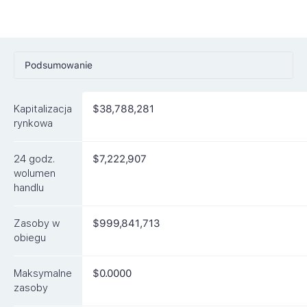
Podsumowanie
Ceny
Kapitalizacja
$38,788,281
Rynki
rynkowa
Artykuły
24 godz.
$7,222,907
FAQ
wolumen
handlu
Podobne waluty
Zasoby w
$999,841,713
obiegu
Maksymalne
$0.0000
zasoby