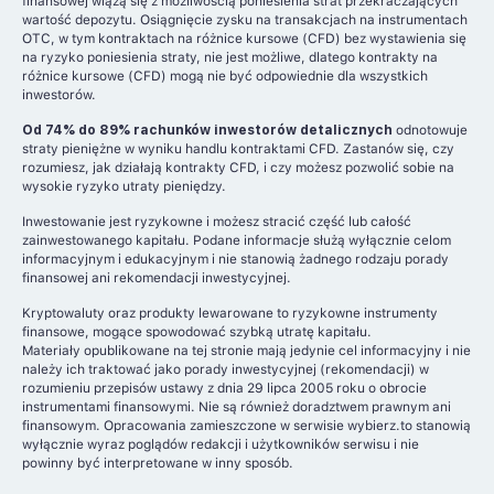
finansowej wiążą się z możliwością poniesienia strat przekraczających
wartość depozytu. Osiągnięcie zysku na transakcjach na instrumentach
OTC, w tym kontraktach na różnice kursowe (CFD) bez wystawienia się
na ryzyko poniesienia straty, nie jest możliwe, dlatego kontrakty na
różnice kursowe (CFD) mogą nie być odpowiednie dla wszystkich
inwestorów.
Od 74% do 89% rachunków inwestorów detalicznych
odnotowuje
straty pieniężne w wyniku handlu kontraktami CFD. Zastanów się, czy
rozumiesz, jak działają kontrakty CFD, i czy możesz pozwolić sobie na
wysokie ryzyko utraty pieniędzy.
Inwestowanie jest ryzykowne i możesz stracić część lub całość
zainwestowanego kapitału. Podane informacje służą wyłącznie celom
informacyjnym i edukacyjnym i nie stanowią żadnego rodzaju porady
finansowej ani rekomendacji inwestycyjnej.
Kryptowaluty oraz produkty lewarowane to ryzykowne instrumenty
finansowe, mogące spowodować szybką utratę kapitału.
Materiały opublikowane na tej stronie mają jedynie cel informacyjny i nie
należy ich traktować jako porady inwestycyjnej (rekomendacji) w
rozumieniu przepisów ustawy z dnia 29 lipca 2005 roku o obrocie
instrumentami finansowymi. Nie są również doradztwem prawnym ani
finansowym. Opracowania zamieszczone w serwisie wybierz.to stanowią
wyłącznie wyraz poglądów redakcji i użytkowników serwisu i nie
powinny być interpretowane w inny sposób.