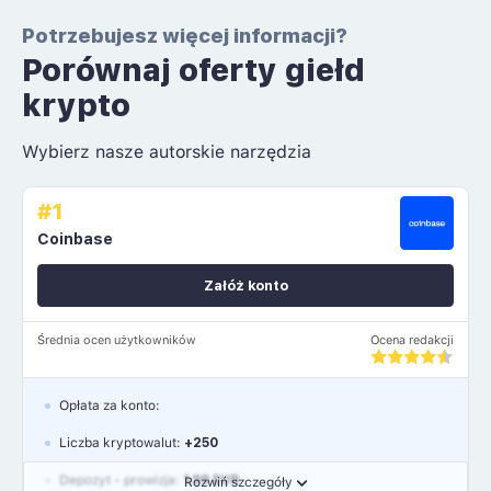
Potrzebujesz więcej informacji?
Porównaj oferty giełd
krypto
Wybierz nasze autorskie narzędzia
#1
Coinbase
Załóż konto
Średnia ocen użytkowników
Ocena redakcji
Opłata za konto:
Liczba kryptowalut:
+250
Depozyt - prowizja:
1.99 EUR
Rozwiń szczegóły