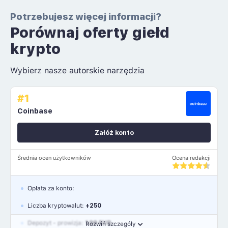
Potrzebujesz więcej informacji?
Porównaj oferty giełd
krypto
Wybierz nasze autorskie narzędzia
#1
Coinbase
Załóż konto
Średnia ocen użytkowników
Ocena redakcji
Opłata za konto:
Liczba kryptowalut:
+250
Depozyt - prowizja:
1.99 EUR
Rozwiń szczegóły