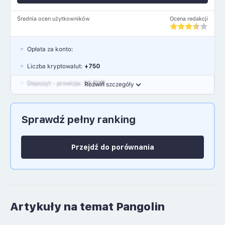
Średnia ocen użytkowników
Ocena redakcji
Opłata za konto:
Liczba kryptowalut:
+750
Depozyt - prowizja:
10 EUR
Rozwiń szczegóły
Waluty:
EUR, GBP, USD
Sprawdź pełny ranking
Język polski: NIE
Przejdź do porównania
Artykuły na temat Pangolin