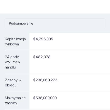
Podsumowanie
Ceny
Kapitalizacja
$4,796,005
Rynki
rynkowa
Artykuły
24 godz.
$482,378
FAQ
wolumen
handlu
Podobne waluty
Zasoby w
$236,060,273
obiegu
Maksymalne
$538,000,000
zasoby