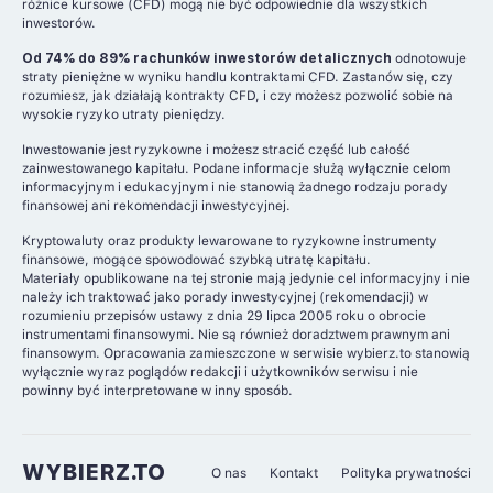
różnice kursowe (CFD) mogą nie być odpowiednie dla wszystkich
inwestorów.
Od 74% do 89% rachunków inwestorów detalicznych
odnotowuje
straty pieniężne w wyniku handlu kontraktami CFD. Zastanów się, czy
rozumiesz, jak działają kontrakty CFD, i czy możesz pozwolić sobie na
wysokie ryzyko utraty pieniędzy.
Inwestowanie jest ryzykowne i możesz stracić część lub całość
zainwestowanego kapitału. Podane informacje służą wyłącznie celom
informacyjnym i edukacyjnym i nie stanowią żadnego rodzaju porady
finansowej ani rekomendacji inwestycyjnej.
Kryptowaluty oraz produkty lewarowane to ryzykowne instrumenty
finansowe, mogące spowodować szybką utratę kapitału.
Materiały opublikowane na tej stronie mają jedynie cel informacyjny i nie
należy ich traktować jako porady inwestycyjnej (rekomendacji) w
rozumieniu przepisów ustawy z dnia 29 lipca 2005 roku o obrocie
instrumentami finansowymi. Nie są również doradztwem prawnym ani
finansowym. Opracowania zamieszczone w serwisie wybierz.to stanowią
wyłącznie wyraz poglądów redakcji i użytkowników serwisu i nie
powinny być interpretowane w inny sposób.
WYBIERZ.TO
O nas
Kontakt
Polityka prywatności