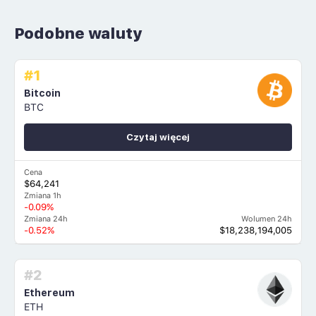
Podobne waluty
#1
Bitcoin
BTC
Czytaj więcej
Cena
$64,241
Zmiana 1h
-0.09%
Zmiana 24h
Wolumen 24h
-0.52%
$18,238,194,005
#2
Ethereum
ETH