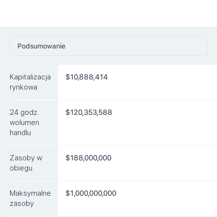
Podsumowanie
Ceny
Kapitalizacja
$10,888,414
Rynki
rynkowa
Artykuły
24 godz.
$120,353,588
FAQ
wolumen
handlu
Podobne waluty
Zasoby w
$188,000,000
obiegu
Maksymalne
$1,000,000,000
zasoby