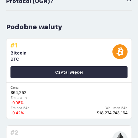
Protocol (OGN)?
Podobne waluty
#1
Bitcoin
BTC
Czytaj więcej
Cena
$64,252
Zmiana 1h
-0.06%
Zmiana 24h
Wolumen 24h
-0.42%
$18,274,743,164
#2