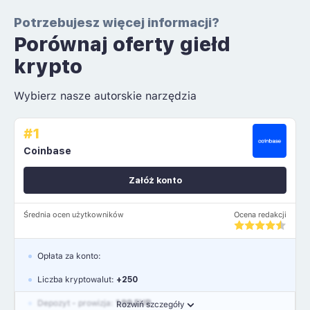
Potrzebujesz więcej informacji?
Porównaj oferty giełd
krypto
Wybierz nasze autorskie narzędzia
#1
Coinbase
Załóż konto
Średnia ocen użytkowników
Ocena redakcji
Opłata za konto:
Liczba kryptowalut:
+250
Depozyt - prowizja:
1.99 EUR
Rozwiń szczegóły