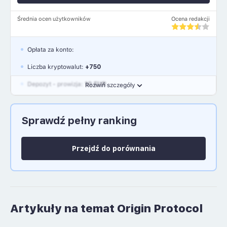
Średnia ocen użytkowników
Ocena redakcji
Opłata za konto:
Liczba kryptowalut:
+750
Depozyt - prowizja:
10 EUR
Rozwiń szczegóły
Waluty:
EUR, GBP, USD
Sprawdź pełny ranking
Język polski: NIE
Przejdź do porównania
Artykuły na temat Origin Protocol