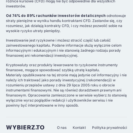
różnice kursowe (CFD) mogą nie być odpowiednie dla wszystkich
inwestorów.
Od 74% do 89% rachunków inwestorów detalicznych
odnotowuje
straty pieniężne w wyniku handlu kontraktami CFD. Zastanów się, czy
rozumiesz, jak działają kontrakty CFD, i czy możesz pozwolić sobie na
wysokie ryzyko utraty pieniędzy.
Inwestowanie jest ryzykowne i możesz stracić część lub całość
zainwestowanego kapitału. Podane informacje służą wyłącznie celom
informacyjnym i edukacyjnym i nie stanowią żadnego rodzaju porady
finansowej ani rekomendacji inwestycyjnej.
Kryptowaluty oraz produkty lewarowane to ryzykowne instrumenty
finansowe, mogące spowodować szybką utratę kapitału.
Materiały opublikowane na tej stronie mają jedynie cel informacyjny i nie
należy ich traktować jako porady inwestycyjnej (rekomendacji) w
rozumieniu przepisów ustawy z dnia 29 lipca 2005 roku o obrocie
instrumentami finansowymi. Nie są również doradztwem prawnym ani
finansowym. Opracowania zamieszczone w serwisie wybierz.to stanowią
wyłącznie wyraz poglądów redakcji i użytkowników serwisu i nie
powinny być interpretowane w inny sposób.
WYBIERZ.TO
O nas
Kontakt
Polityka prywatności