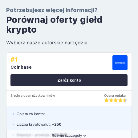
Potrzebujesz więcej informacji?
Porównaj oferty giełd
krypto
Wybierz nasze autorskie narzędzia
#1
Coinbase
Załóż konto
Średnia ocen użytkowników
Ocena redakcji
Opłata za konto:
Liczba kryptowalut:
+250
Depozyt - prowizja:
1.99 EUR
Rozwiń szczegóły