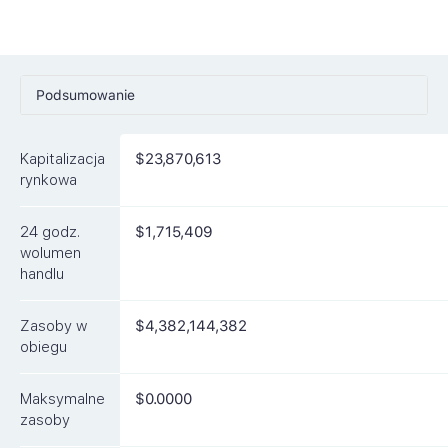
Podsumowanie
Ceny
Kapitalizacja
$23,870,613
Rynki
rynkowa
Artykuły
24 godz.
$1,715,409
FAQ
wolumen
handlu
Podobne waluty
Zasoby w
$4,382,144,382
obiegu
Maksymalne
$0.0000
zasoby