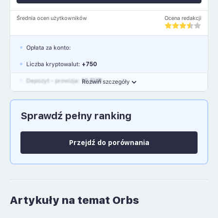
Średnia ocen użytkowników
Ocena redakcji
Opłata za konto:
Liczba kryptowalut:
+750
Depozyt - prowizja:
10 EUR
Rozwiń szczegóły
Waluty:
EUR, GBP, USD
Sprawdź pełny ranking
Język polski: NIE
Przejdź do porównania
Artykuły na temat Orbs