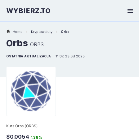
WYBIERZ.TO
Home
Kryptowaluty
Orbs
Orbs
ORBS
OSTATNIA AKTUALIZACJA
11:07, 23 Jul 2025
Kurs Orbs (ORBS)
$0.0054
1.38%