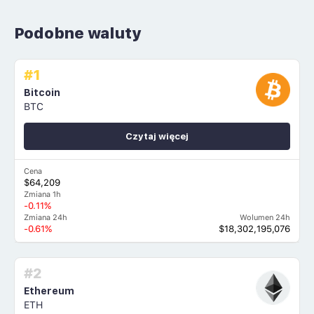
Podobne waluty
#1
Bitcoin
BTC
Czytaj więcej
Cena
$64,209
Zmiana 1h
-0.11%
Zmiana 24h
Wolumen 24h
-0.61%
$18,302,195,076
#2
Ethereum
ETH