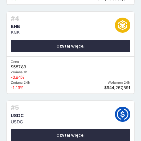
#4
BNB
BNB
Czytaj więcej
Cena
$587.83
Zmiana 1h
-0.94%
Zmiana 24h
Wolumen 24h
-1.13%
$944,257,591
#5
USDC
USDC
Czytaj więcej