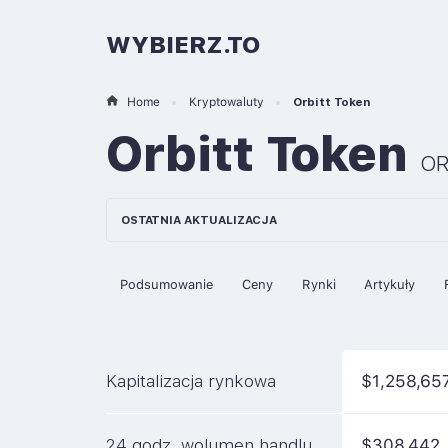
WYBIERZ.TO
Home
Kryptowaluty
Orbitt Token
Orbitt Token
OR
OSTATNIA AKTUALIZACJA
Podsumowanie
Ceny
Rynki
Artykuły
Kapitalizacja rynkowa
$1,258,65
24 godz. wolumen handlu
$308,442