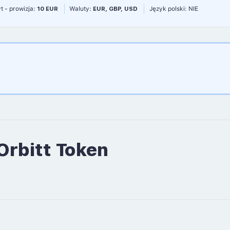
t - prowizja:
10 EUR
Waluty:
EUR, GBP, USD
Język polski: NIE
Orbitt Token