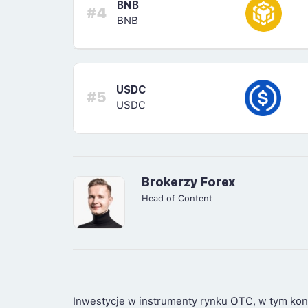
BNB
#4
BNB
USDC
#5
USDC
Brokerzy Forex
Head of Content
Inwestycje w instrumenty rynku OTC, w tym kon