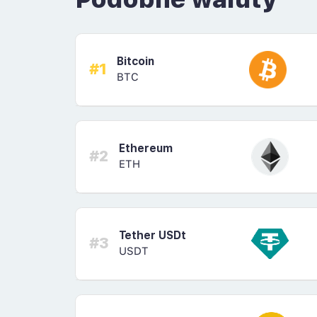
Bitcoin
#1
BTC
Ethereum
#2
ETH
Tether USDt
#3
USDT