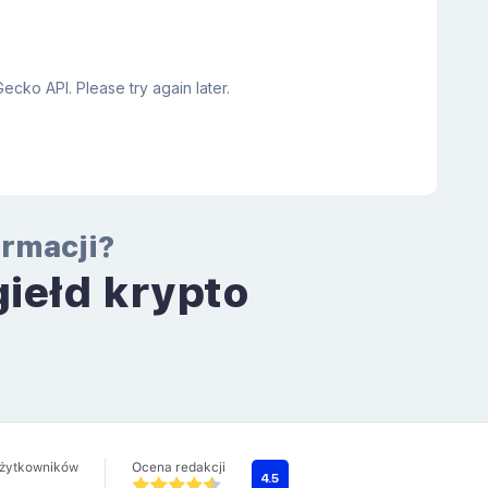
ormacji?
giełd krypto
a
użytkowników
Ocena redakcji
4.5