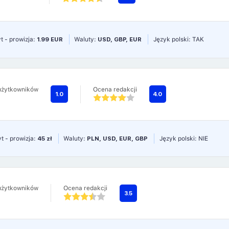
t - prowizja:
1.99 EUR
Waluty:
USD, GBP, EUR
Język polski: TAK
użytkowników
Ocena redakcji
1.0
4.0
t - prowizja:
45 zł
Waluty:
PLN, USD, EUR, GBP
Język polski: NIE
użytkowników
Ocena redakcji
3.5