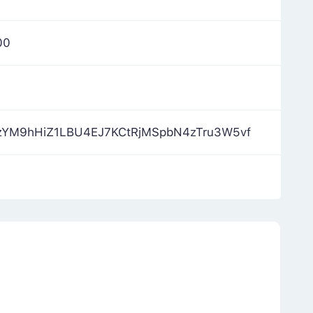
00
zYM9hHiZ1LBU4EJ7KCtRjMSpbN4zTru3W5vf