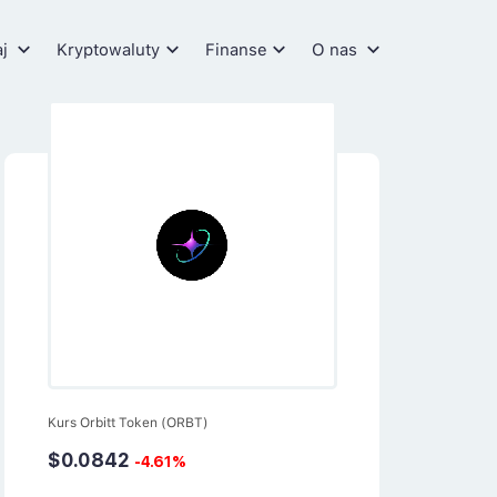
aj
Kryptowaluty
Finanse
O nas
Kurs Orbitt Token (ORBT)
$0.0842
-4.61%