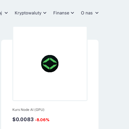
aj
Kryptowaluty
Finanse
O nas
Kurs Node AI (GPU)
$0.0083
-8.06%