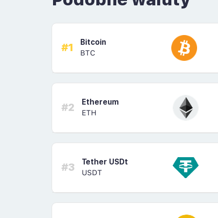
Bitcoin
#1
BTC
Ethereum
#2
ETH
Tether USDt
#3
USDT