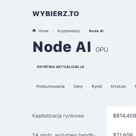
WYBIERZ.TO
Home
Kryptowaluty
Node AI
Node AI
GPU
OSTATNIA AKTUALIZACJA
Podsumowanie
Ceny
Rynki
Artykuły
Kapitalizacja rynkowa
$814,40
24 godz. wolumen handlu
$71,606