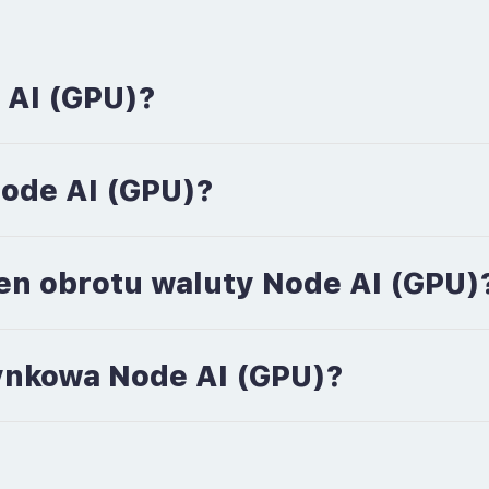
 AI (GPU)?
Node AI (GPU)?
en obrotu waluty Node AI (GPU)
rynkowa Node AI (GPU)?