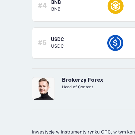
BNB
#4
BNB
USDC
#5
USDC
Brokerzy Forex
Head of Content
Inwestycje w instrumenty rynku OTC, w tym kon