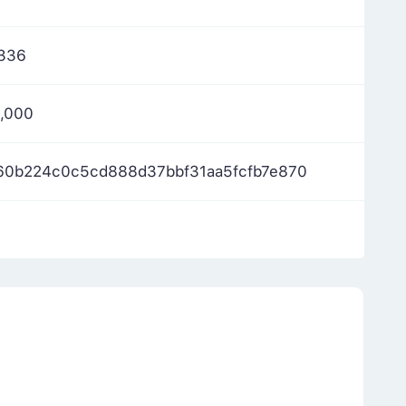
,336
,000
60b224c0c5cd888d37bbf31aa5fcfb7e870
m