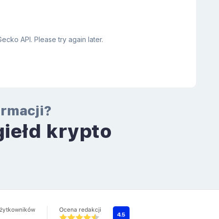
ormacji?
giełd krypto
a
użytkowników
Ocena redakcji
4.5