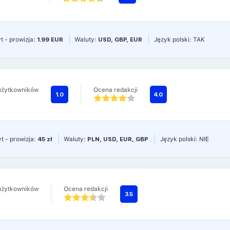
t - prowizja:
1.99 EUR
Waluty:
USD, GBP, EUR
Język polski: TAK
użytkowników
Ocena redakcji
1.0
4.0
t - prowizja:
45 zł
Waluty:
PLN, USD, EUR, GBP
Język polski: NIE
użytkowników
Ocena redakcji
3.5