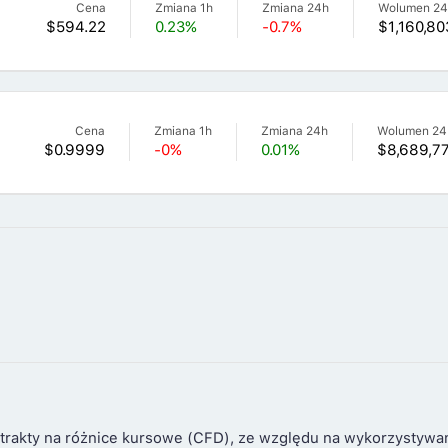
Cena
Zmiana 1h
Zmiana 24h
Wolumen 2
$594.22
0.23%
-0.7%
$1,160,80
Cena
Zmiana 1h
Zmiana 24h
Wolumen 24
$0.9999
-0%
0.01%
$8,689,7
trakty na różnice kursowe (CFD), ze względu na wykorzystywa