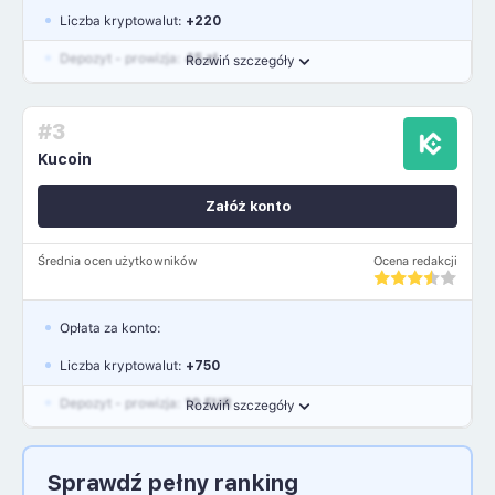
Liczba kryptowalut:
+220
Depozyt - prowizja:
45 zł
Rozwiń szczegóły
Waluty:
PLN, USD, EUR, GBP
#3
Język polski: NIE
Kucoin
Załóż konto
Średnia ocen użytkowników
Ocena redakcji
Opłata za konto:
Liczba kryptowalut:
+750
Depozyt - prowizja:
10 EUR
Rozwiń szczegóły
Waluty:
EUR, GBP, USD
Sprawdź pełny ranking
Język polski: NIE