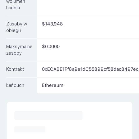
wolumen
handlu
Zasoby w
$143,948
obiegu
Maksymalne
$0.0000
zasoby
Kontrakt
0xECABE1Ff8a9e1dC55899cf58dac8497e
Łańcuch
Ethereum