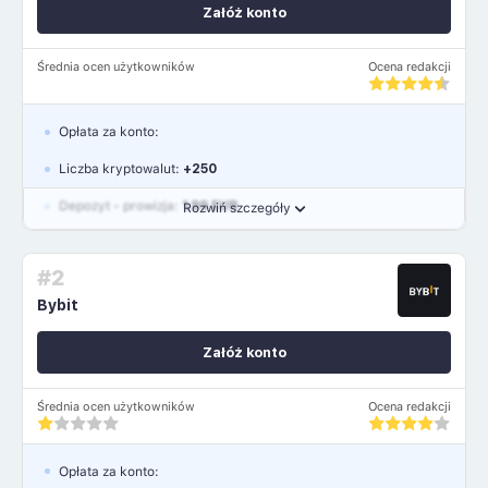
Załóż konto
Średnia ocen użytkowników
Ocena redakcji
Opłata za konto:
Liczba kryptowalut:
+250
Depozyt - prowizja:
1.99 EUR
Rozwiń szczegóły
Waluty:
USD, GBP, EUR
#2
Język polski: TAK
Bybit
Załóż konto
Średnia ocen użytkowników
Ocena redakcji
Opłata za konto: