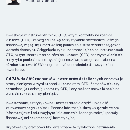
Head of Content
Inwestycje w instrumenty rynku OTC, w tym kontrakty na różnice
kursowe (CFD), ze względu na wykorzystywanie mechanizmu dźwigni
finansowej wiążą się z możliwością poniesienia strat przekraczających
wartość depozytu. Osiągnięcie zysku na transakcjach na instrumentach
OTC, w tym kontraktach na różnice kursowe (CFD) bez wystawienia się
na ryzyko poniesienia straty, nie jest możliwe, dlatego kontrakty na
różnice kursowe (CFD) mogą nie być odpowiednie dla wszystkich
inwestorów.
Od 74% do 89% rachunków inwestorów detalicznych
odnotowuje
straty pieniężne w wyniku handlu kontraktami CFD. Zastanów się, czy
rozumiesz, jak działają kontrakty CFD, i czy możesz pozwolić sobie na
wysokie ryzyko utraty pieniędzy.
Inwestowanie jest ryzykowne i możesz stracić część lub całość
zainwestowanego kapitału. Podane informacje służą wyłącznie celom
informacyjnym i edukacyjnym i nie stanowią żadnego rodzaju porady
finansowej ani rekomendacji inwestycyjnej.
Kryptowaluty oraz produkty lewarowane to ryzykowne instrumenty