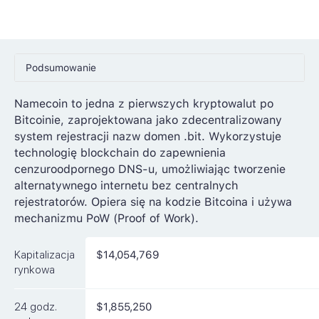
Podsumowanie
Ceny
Namecoin to jedna z pierwszych kryptowalut po
Bitcoinie, zaprojektowana jako zdecentralizowany
Rynki
system rejestracji nazw domen .bit. Wykorzystuje
Artykuły
technologię blockchain do zapewnienia
cenzuroodpornego DNS-u, umożliwiając tworzenie
FAQ
alternatywnego internetu bez centralnych
rejestratorów. Opiera się na kodzie Bitcoina i używa
Podobne waluty
mechanizmu PoW (Proof of Work).
Kapitalizacja
$14,054,769
rynkowa
24 godz.
$1,855,250