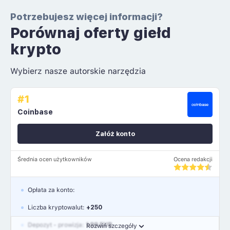
Potrzebujesz więcej informacji?
Porównaj oferty giełd
krypto
Wybierz nasze autorskie narzędzia
#1
Coinbase
Załóż konto
Średnia ocen użytkowników
Ocena redakcji
Opłata za konto:
Liczba kryptowalut:
+250
Depozyt - prowizja:
1.99 EUR
Rozwiń szczegóły