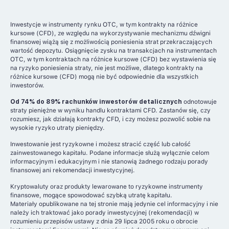
Inwestycje w instrumenty rynku OTC, w tym kontrakty na różnice
kursowe (CFD), ze względu na wykorzystywanie mechanizmu dźwigni
finansowej wiążą się z możliwością poniesienia strat przekraczających
wartość depozytu. Osiągnięcie zysku na transakcjach na instrumentach
OTC, w tym kontraktach na różnice kursowe (CFD) bez wystawienia się
na ryzyko poniesienia straty, nie jest możliwe, dlatego kontrakty na
różnice kursowe (CFD) mogą nie być odpowiednie dla wszystkich
inwestorów.
Od 74% do 89% rachunków inwestorów detalicznych
odnotowuje
straty pieniężne w wyniku handlu kontraktami CFD. Zastanów się, czy
rozumiesz, jak działają kontrakty CFD, i czy możesz pozwolić sobie na
wysokie ryzyko utraty pieniędzy.
Inwestowanie jest ryzykowne i możesz stracić część lub całość
zainwestowanego kapitału. Podane informacje służą wyłącznie celom
informacyjnym i edukacyjnym i nie stanowią żadnego rodzaju porady
finansowej ani rekomendacji inwestycyjnej.
Kryptowaluty oraz produkty lewarowane to ryzykowne instrumenty
finansowe, mogące spowodować szybką utratę kapitału.
Materiały opublikowane na tej stronie mają jedynie cel informacyjny i nie
należy ich traktować jako porady inwestycyjnej (rekomendacji) w
rozumieniu przepisów ustawy z dnia 29 lipca 2005 roku o obrocie