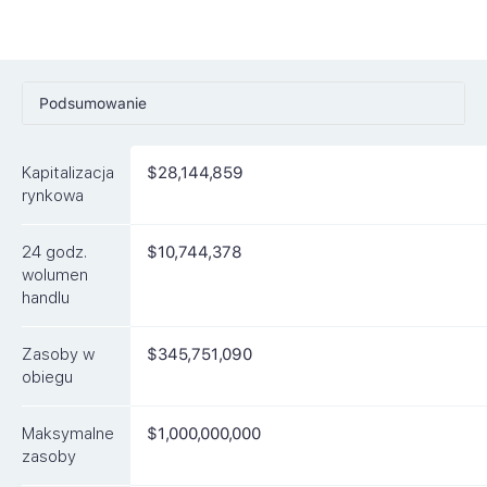
Podsumowanie
Ceny
Kapitalizacja
$28,144,859
Rynki
rynkowa
Artykuły
24 godz.
$10,744,378
FAQ
wolumen
handlu
Podobne waluty
Zasoby w
$345,751,090
obiegu
Maksymalne
$1,000,000,000
zasoby