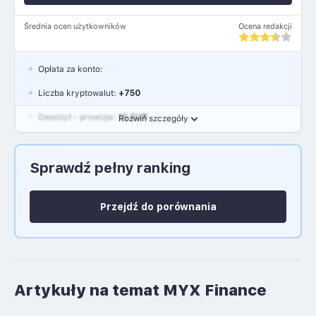
Średnia ocen użytkowników
Ocena redakcji
Opłata za konto:
Liczba kryptowalut:
+750
Depozyt - prowizja:
10 EUR
Rozwiń szczegóły
Waluty:
EUR, GBP, USD
Sprawdź pełny ranking
Język polski: NIE
Przejdź do porównania
Artykuły na temat MYX Finance